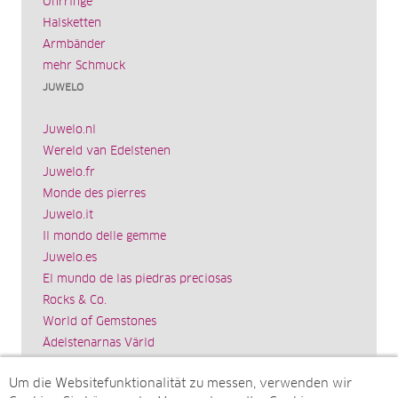
Ohrringe
Halsketten
Armbänder
mehr Schmuck
JUWELO
Juwelo.nl
Wereld van Edelstenen
Juwelo.fr
Monde des pierres
Juwelo.it
Il mondo delle gemme
Juwelo.es
El mundo de las piedras preciosas
Rocks & Co.
World of Gemstones
Ädelstenarnas Värld
Schmuck.de
Um die Websitefunktionalität zu messen, verwenden wir
Impressum