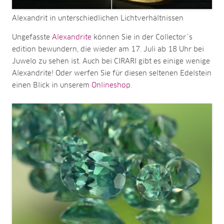
Alexandrit in unterschiedlichen Lichtverhältnissen
Ungefasste
Alexandrite
können Sie in der Collector´s
edition bewundern, die wieder am 17. Juli ab 18 Uhr bei
Juwelo zu sehen ist. Auch bei CIRARI gibt es einige wenige
Alexandrite! Oder werfen Sie für diesen seltenen Edelstein
einen Blick in unserem
Onlineshop
.