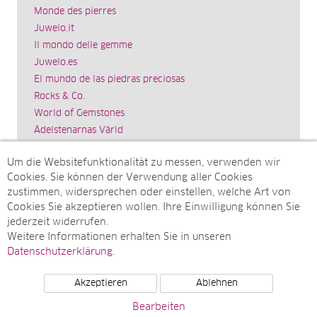
Monde des pierres
Juwelo.it
Il mondo delle gemme
Juwelo.es
El mundo de las piedras preciosas
Rocks & Co.
World of Gemstones
Ädelstenarnas Värld
Schmuck.de
Um die Websitefunktionalität zu messen, verwenden wir
Impressum
Cookies. Sie können der Verwendung aller Cookies
SITEMAP
zustimmen, widersprechen oder einstellen, welche Art von
Cookies Sie akzeptieren wollen. Ihre Einwilligung können Sie
Sitemap
jederzeit widerrufen.
Monatsarchive
Weitere Informationen erhalten Sie in unseren
Top-Artikel
Datenschutzerklärung
.
Akzeptieren
Ablehnen
© Juwelo Deutschland GmbH (ein Tochterunternehmen der
Bearbeiten