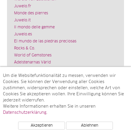
Juwelo.fr
Monde des pierres
Juwelo.it
Il mondo delle gemme
Juwelo.es
El mundo de las piedras preciosas
Rocks & Co.
World of Gemstones
Ädelstenarnas Värld
Schmuck.de
Um die Websitefunktionalität zu messen, verwenden wir
Impressum
Cookies. Sie können der Verwendung aller Cookies
SITEMAP
zustimmen, widersprechen oder einstellen, welche Art von
Cookies Sie akzeptieren wollen. Ihre Einwilligung können Sie
Sitemap
jederzeit widerrufen.
Monatsarchive
Weitere Informationen erhalten Sie in unseren
Top-Artikel
Datenschutzerklärung
.
Akzeptieren
Ablehnen