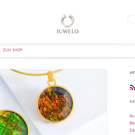
Suc
nach
Zum Inhalt springen
ZUM SHOP
AR
KA
Au
Be
Ed