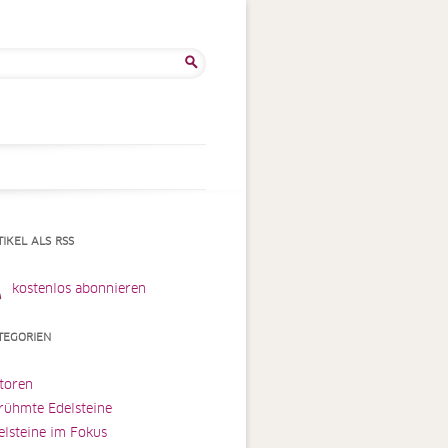
he
:
TIKEL ALS RSS
kostenlos abonnieren
TEGORIEN
toren
rühmte Edelsteine
elsteine im Fokus