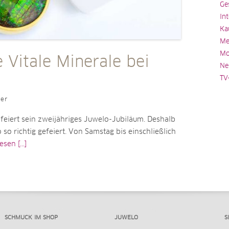
Ge
In
Ka
Me
Mo
 Vitale Minerale bei
Ne
TV
ler
 feiert sein zweijähriges Juwelo-Jubiläum. Deshalb
 so richtig gefeiert. Von Samstag bis einschließlich
sen [...]
SCHMUCK IM SHOP
JUWELO
S