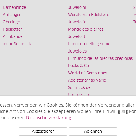
Damenringe
Juwelo.nl
S
Anhänger
Wereld van Edelstenen
M
Ohrringe
Juwelo.fr
T
Halsketten
Monde des pierres
Armbänder
Juwelo.it
mehr Schmuck
Il mondo delle gemme
Juwelo.es
El mundo de las piedras preciosas
Rocks & Co.
World of Gemstones
Ädelstenarnas Värld
Schmuck.de
Impressum
messen, verwenden wir Cookies. Sie können der Verwendung aller
che Art von Cookies Sie akzeptieren wollen. Ihre Einwilligung kön
e in unseren
Datenschutzerklärung
.
Tochterunternehmen der elumeo SE)
Akzeptieren
Ablehnen