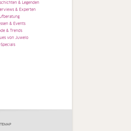
schichten & Legenden
terviews & Experten
ufberatung
ssen & Events
de & Trends
ues von Juwelo
-Specials
ITEMAP