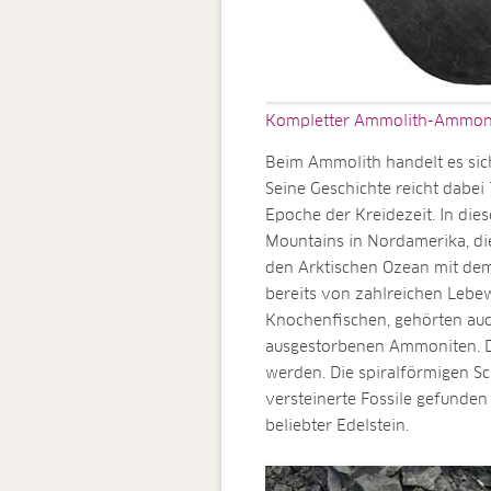
Kompletter Ammolith-Ammonit
Beim Ammolith handelt es sich 
Seine Geschichte reicht dabei 
Epoche der Kreidezeit. In dies
Mountains in Nordamerika, die
den Arktischen Ozean mit de
bereits von zahlreichen Leb
Knochenfischen, gehörten auch
ausgestorbenen Ammoniten. D
werden. Die spiralförmigen S
versteinerte Fossile gefund
beliebter Edelstein.