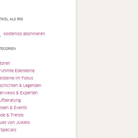
TIKEL ALS RSS
kostenlos abonnieren
TEGORIEN
toren
rühmte Edelsteine
elsteine im Fokus
schichten & Legenden
terviews & Experten
ufberatung
ssen & Events
de & Trends
ues von Juwelo
-Specials