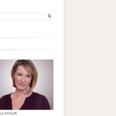
he
:
OLA EICHLER