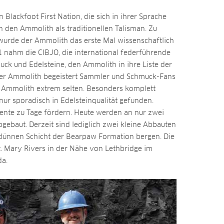
Blackfoot First Nation, die sich in ihrer Sprache
n den Ammolith als traditionellen Talisman. Zu
wurde der Ammolith das erste Mal wissenschaftlich
 nahm die CIBJO, die international federführende
ck und Edelsteine, den Ammolith in ihre Liste der
Der Ammolith begeistert Sammler und Schmuck-Fans
 Ammolith extrem selten. Besonders komplett
ur sporadisch in Edelsteinqualität gefunden.
mente zu Tage fördern. Heute werden an nur zwei
ebaut. Derzeit sind lediglich zwei kleine Abbauten
r dünnen Schicht der Bearpaw Formation bergen. Die
t. Mary Rivers in der Nähe von Lethbridge im
da.