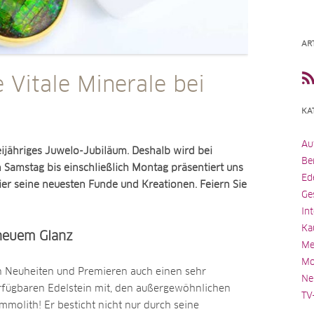
AR
 Vitale Minerale bei
KA
Au
weijähriges Juwelo-Jubiläum. Deshalb wird bei
Be
n Samstag bis einschließlich Montag präsentiert uns
Ed
er seine neuesten Funde und Kreationen. Feiern Sie
Ge
In
Ka
 neuem Glanz
Me
Mo
n Neuheiten und Premieren auch einen sehr
Ne
erfügbaren Edelstein mit, den außergewöhnlichen
TV
olith! Er besticht nicht nur durch seine