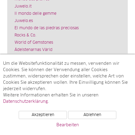
Juwelo.it
Il mondo delle gemme
Juwelo.es
El mundo de las piedras preciosas
Rocks & Co.
World of Gemstones
Ädelstenarnas Värld
Schmuck.de
Um die Websitefunktionalität zu messen, verwenden wir
Impressum
Cookies. Sie können der Verwendung aller Cookies
SITEMAP
zustimmen, widersprechen oder einstellen, welche Art von
Cookies Sie akzeptieren wollen. Ihre Einwilligung können Sie
Sitemap
jederzeit widerrufen.
Monatsarchive
Weitere Informationen erhalten Sie in unseren
Top-Artikel
Datenschutzerklärung
.
Akzeptieren
Ablehnen
© Juwelo Deutschland GmbH (ein Tochterunternehmen der
Bearbeiten
elumeo SE)