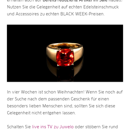
erhalten auch auf
bereits reduzierte Artikel im Sale
Rabatt!
Nutzen Sie die Gelegenheit auf echten Edelsteinschmuck
und Accessoires zu echten BLACK WEEK-Preisen.
In vier Wochen ist schon Weihnachten! Wenn Sie noch auf
der Suche nach dem passenden Geschenk für einen
besonders lieben Menschen sind, sollten Sie sich diese
Gelegenheit nicht entgehen lassen.
Schalten Sie
live ins TV zu Juwelo
oder stöbern Sie rund