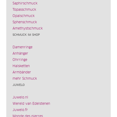
Saphirschmuck
Topasschmuck
Opalschmuck
Sphenschmuck
Amethystschmuck
SCHMUCK IM SHOP
Damenringe
Anhänger
Ohrringe
Halsketten
Armbänder
mehr Schmuck
JUWELO
Juwelo.nl
Wereld van Edelstenen
Juwelo.fr
Monde des pierres