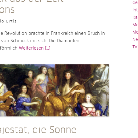
Ge
ons
In
Ka
io-Ortiz
Me
Mo
e Revolution brachte in Frankreich einen Bruch in
Ne
g von Schmuck mit sich. Die Diamanten
TV
förmlich
Weiterlesen [...]
jestät, die Sonne