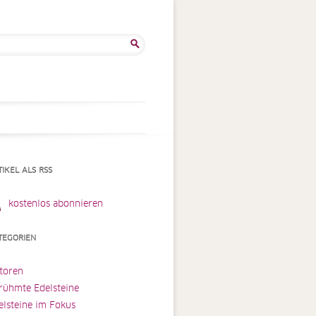
he
:
TIKEL ALS RSS
kostenlos abonnieren
TEGORIEN
toren
rühmte Edelsteine
elsteine im Fokus