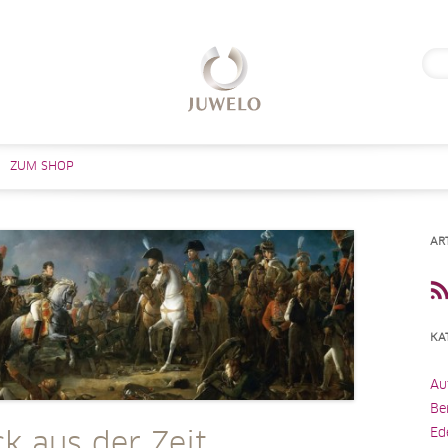
Suc
nach
Zum Inhalt springen
ZUM SHOP
AR
KA
Au
Be
Ed
k aus der Zeit