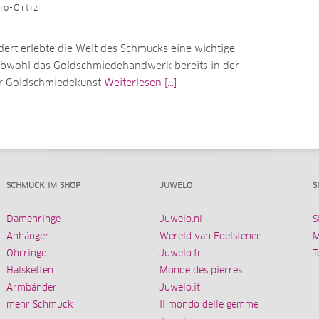
io-Ortiz
ert erlebte die Welt des Schmucks eine wichtige
bwohl das Goldschmiedehandwerk bereits in der
ur Goldschmiedekunst
Weiterlesen [...]
SCHMUCK IM SHOP
JUWELO
S
Damenringe
Juwelo.nl
S
Anhänger
Wereld van Edelstenen
M
Ohrringe
Juwelo.fr
T
Halsketten
Monde des pierres
Armbänder
Juwelo.it
mehr Schmuck
Il mondo delle gemme