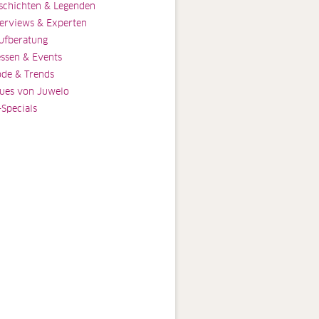
schichten & Legenden
terviews & Experten
ufberatung
ssen & Events
de & Trends
ues von Juwelo
-Specials