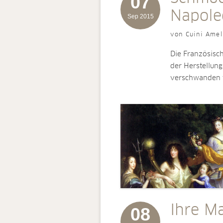
07
Napole
Sep 2015
von Cuini Amel
Die Französisch
der Herstellun
verschwanden 
Ihre Ma
08