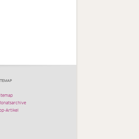
ITEMAP
itemap
onatsarchive
op-Artikel