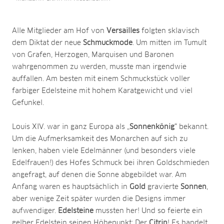
Alle Mitglieder am Hof von
Versailles
folgten sklavisch
dem Diktat der neue
Schmuckmode
. Um mitten im Tumult
von Grafen, Herzogen, Marquisen und Baronen
wahrgenommen zu werden, musste man irgendwie
auffallen. Am besten mit einem Schmuckstück voller
farbiger Edelsteine mit hohem Karatgewicht und viel
Gefunkel.
Louis XIV. war in ganz Europa als „
Sonnenkönig
“ bekannt.
Um die Aufmerksamkeit des Monarchen auf sich zu
lenken, haben viele Edelmänner (und besonders viele
Edelfrauen!) des Hofes Schmuck bei ihren Goldschmieden
angefragt, auf denen die Sonne abgebildet war. Am
Anfang waren es hauptsächlich in
Gold
gravierte
Sonnen
,
aber wenige Zeit später wurden die Designs immer
aufwendiger.
Edelsteine
mussten her! Und so feierte ein
gelber Edelstein seinen Höhepunkt: Der
Citrin
! Es handelt