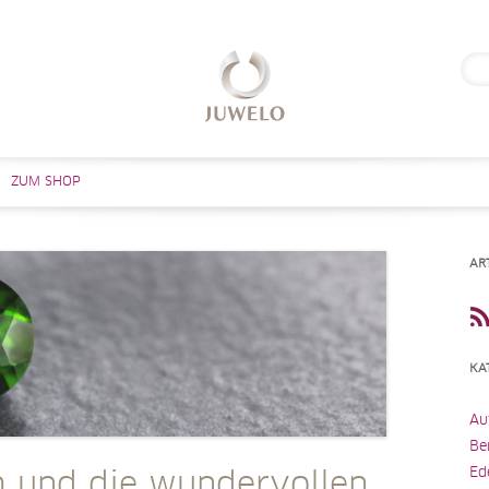
Suc
nach
Zum Inhalt springen
ZUM SHOP
AR
KA
Au
Be
Ed
 und die wundervollen