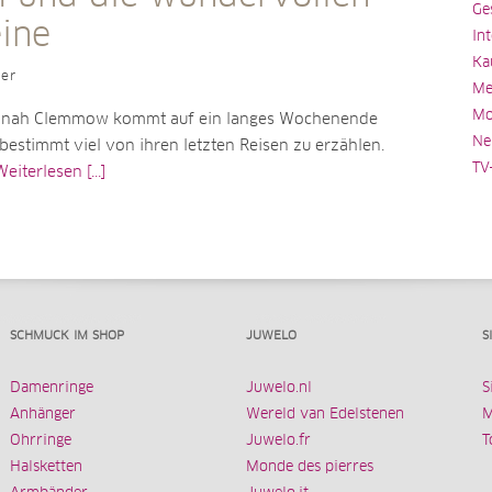
Ge
eine
In
Ka
ler
Me
Mo
nnah Clemmow kommt auf ein langes Wochenende
Ne
bestimmt viel von ihren letzten Reisen zu erzählen.
TV
eiterlesen [...]
SCHMUCK IM SHOP
JUWELO
S
Damenringe
Juwelo.nl
S
Anhänger
Wereld van Edelstenen
M
Ohrringe
Juwelo.fr
T
Halsketten
Monde des pierres