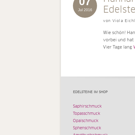
07
Edelst
Jul 2016
von Viola Eich
Wie schön! Ha
vorbei und hat 
Vier Tage lang
W
EDELSTEINE IM SHOP
Saphirschmuck
Topasschmuck
Opalschmuck
Sphenschmuck