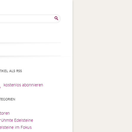
he
:
TIKEL ALS RSS
kostenlos abonnieren
TEGORIEN
toren
rühmte Edelsteine
elsteine im Fokus