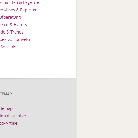
schichten & Legenden
terviews & Experten
ufberatung
ssen & Events
de & Trends
ues von Juwelo
-Specials
ITEMAP
itemap
onatsarchive
op-Artikel