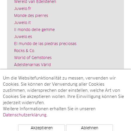
Wereld van Edelstenen
Juwelo.fr
Monde des pierres
Juwelo.it
Il mondo delle gemme
Juwelo.es
El mundo de las piedras preciosas
Rocks & Co.
World of Gemstones
Ädelstenarnas Värld
Schmuck.de
Um die Websitefunktionalität zu messen, verwenden wir
Impressum
Cookies. Sie können der Verwendung aller Cookies
SITEMAP
zustimmen, widersprechen oder einstellen, welche Art von
Cookies Sie akzeptieren wollen. Ihre Einwilligung können Sie
Sitemap
jederzeit widerrufen.
Monatsarchive
Weitere Informationen erhalten Sie in unseren
Top-Artikel
Datenschutzerklärung
.
Akzeptieren
Ablehnen