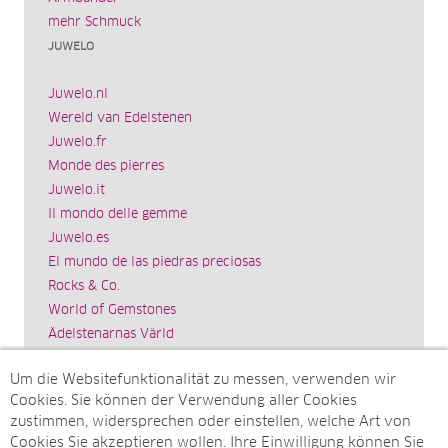
mehr Schmuck
JUWELO
Juwelo.nl
Wereld van Edelstenen
Juwelo.fr
Monde des pierres
Juwelo.it
Il mondo delle gemme
Juwelo.es
El mundo de las piedras preciosas
Rocks & Co.
World of Gemstones
Ädelstenarnas Värld
Schmuck.de
Um die Websitefunktionalität zu messen, verwenden wir
Impressum
Cookies. Sie können der Verwendung aller Cookies
SITEMAP
zustimmen, widersprechen oder einstellen, welche Art von
Cookies Sie akzeptieren wollen. Ihre Einwilligung können Sie