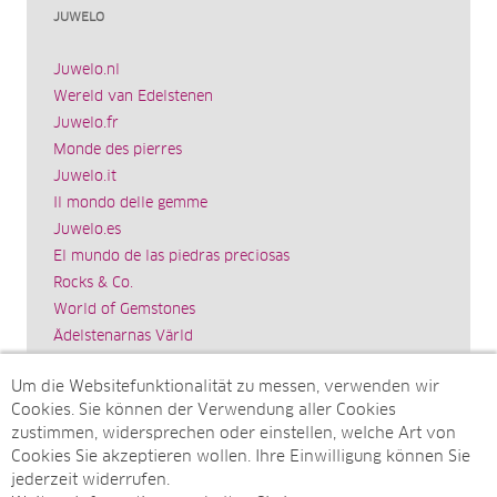
JUWELO
Juwelo.nl
Wereld van Edelstenen
Juwelo.fr
Monde des pierres
Juwelo.it
Il mondo delle gemme
Juwelo.es
El mundo de las piedras preciosas
Rocks & Co.
World of Gemstones
Ädelstenarnas Värld
Schmuck.de
Um die Websitefunktionalität zu messen, verwenden wir
Impressum
Cookies. Sie können der Verwendung aller Cookies
SITEMAP
zustimmen, widersprechen oder einstellen, welche Art von
Cookies Sie akzeptieren wollen. Ihre Einwilligung können Sie
Sitemap
jederzeit widerrufen.
Monatsarchive