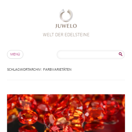
WELT DER EDELSTEINE
Zum Inhalt springen
Suche
MENÜ
nach:
SCHLAGWORTARCHIV:
FARBVARIETÄTEN