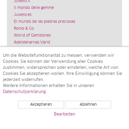
Juwelo.it
Il mondo delle gemme
Juwelo.es
El mundo de las piedras preciosas
Rocks & Co.
World of Gemstones
Ädelstenarnas Värld
Schmuck.de
Um die Websitefunktionalität zu messen, verwenden wir
Impressum
Cookies. Sie können der Verwendung aller Cookies
SITEMAP
zustimmen, widersprechen oder einstellen, welche Art von
Cookies Sie akzeptieren wollen. Ihre Einwilligung können Sie
Sitemap
jederzeit widerrufen.
Monatsarchive
Weitere Informationen erhalten Sie in unseren
Top-Artikel
Datenschutzerklärung
.
Akzeptieren
Ablehnen
© Juwelo Deutschland GmbH (ein Tochterunternehmen der
Bearbeiten
elumeo SE)