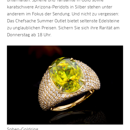
unterhalten. Sphene und Tansanite in Gold sowie
karatschwere Arizona-Peridots in Silber stehen unter
anderem im Fokus der Sendung. Und nicht zu vergessen:
Das Chefsache Summer Outlet bietet seltenste Edelsteine
zu unglaublichen Preisen. Sichern Sie sich ihre Rarität am
Donnerstag ab 18 Uhr.
Sphen-Goldring