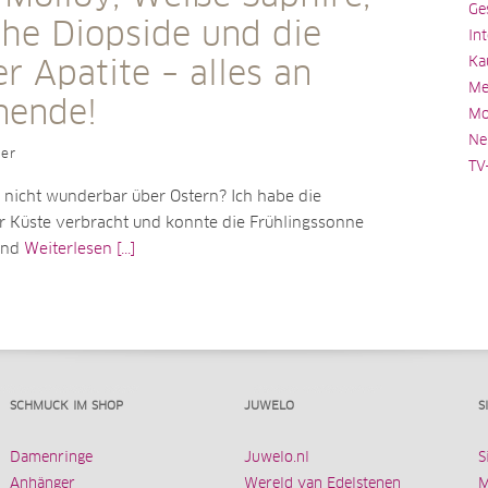
Ge
che Diopside und die
In
Ka
r Apatite – alles an
Me
nende!
Mo
Ne
ler
TV
 nicht wunderbar über Ostern? Ich habe die
er Küste verbracht und konnte die Frühlingssonne
and
Weiterlesen [...]
SCHMUCK IM SHOP
JUWELO
S
Damenringe
Juwelo.nl
S
Anhänger
Wereld van Edelstenen
M