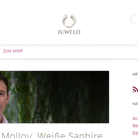
Suc
nach
Zum Inhalt springen
ZUM SHOP
AR
KA
Au
Be
Ed
 Molloy, Weiße Saphire,