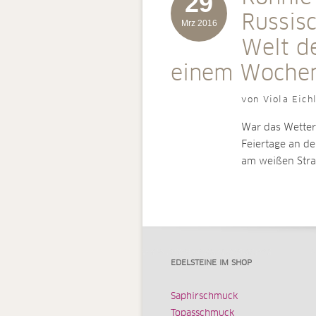
29
Russis
Mrz 2016
Welt de
einem Woche
von Viola Eich
War das Wetter
Feiertage an d
am weißen Str
EDELSTEINE IM SHOP
Saphirschmuck
Topasschmuck