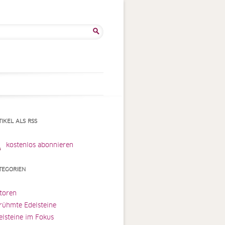
he
:
TIKEL ALS RSS
kostenlos abonnieren
TEGORIEN
toren
rühmte Edelsteine
elsteine im Fokus