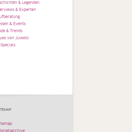
schichten & Legenden
terviews & Experten
ufberatung
ssen & Events
de & Trends
ues von Juwelo
-Specials
ITEMAP
itemap
onatsarchive