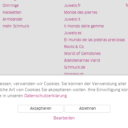
Ohrringe
Juwelo.fr
T
Halsketten
Monde des pierres
Armbänder
Juwelo.it
mehr Schmuck
Il mondo delle gemme
Juwelo.es
El mundo de las piedras preciosas
Rocks & Co.
World of Gemstones
Ädelstenarnas Värld
Schmuck.de
Impressum
messen, verwenden wir Cookies. Sie können der Verwendung aller
che Art von Cookies Sie akzeptieren wollen. Ihre Einwilligung kön
e in unseren
Datenschutzerklärung
.
Tochterunternehmen der elumeo SE)
Akzeptieren
Ablehnen
Bearbeiten