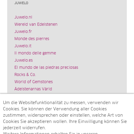
JUWELO
Juwelo.nl
Wereld van Edelstenen
Juwelo.fr
Monde des pierres
Juwelo.it
Il mondo delle gemme
Juwelo.es
El mundo de las piedras preciosas
Rocks & Co.
World of Gemstones
Ädelstenarnas Värld
Schmuck.de
Um die Websitefunktionalität zu messen, verwenden wir
Impressum
Cookies. Sie können der Verwendung aller Cookies
SITEMAP
zustimmen, widersprechen oder einstellen, welche Art von
Cookies Sie akzeptieren wollen. Ihre Einwilligung können Sie
Sitemap
jederzeit widerrufen.
Monatsarchive