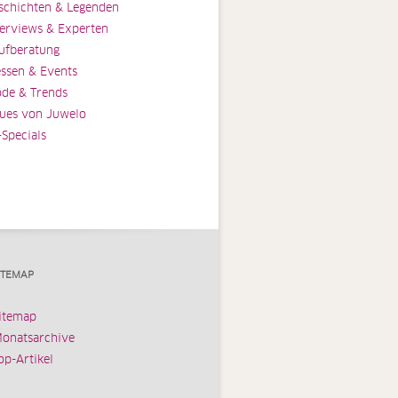
schichten & Legenden
terviews & Experten
ufberatung
ssen & Events
de & Trends
ues von Juwelo
-Specials
ITEMAP
itemap
onatsarchive
op-Artikel