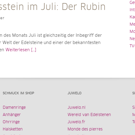
Ge
stein im Juli: Der Rubin
In
Ka
ler
Me
Mo
n des Monats Juli ist gleichzeitig der Inbegriff der
Ne
r Welt der Edelsteine und einer der bekanntesten
TV
ten
Weiterlesen [...]
SCHMUCK IM SHOP
JUWELO
S
Damenringe
Juwelo.nl
S
Anhänger
Wereld van Edelstenen
M
Ohrringe
Juwelo.fr
T
Halsketten
Monde des pierres