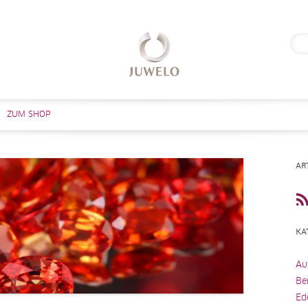
Suc
nach
Zum Inhalt springen
ZUM SHOP
AR
KA
Au
Be
Ed