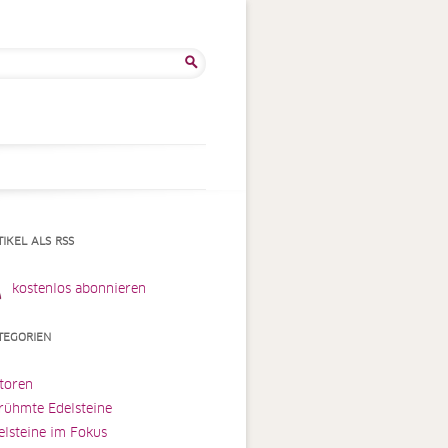
he
:
TIKEL ALS RSS
kostenlos abonnieren
TEGORIEN
toren
rühmte Edelsteine
elsteine im Fokus