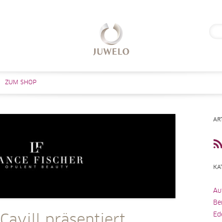
Suc
nach
Zum Inhalt springen
ZUM SHOP
AR
KA
Au
Be
Ed
avill präsentiert