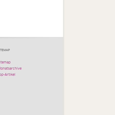
ITEMAP
itemap
onatsarchive
op-Artikel