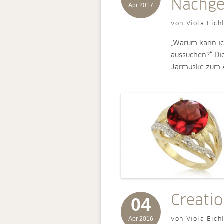
Nachge
Apr 2017
von Viola Eich
„Warum kann ich
aussuchen?“ Di
Jarmuske zum 
Creati
04
Apr 2016
von Viola Eich