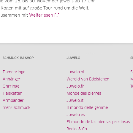
 vom 28. bis 30. November jeweils ab 17 Uhr
Kogen mit auf große Tour rund um die Welt.
 zusammen mit
Weiterlesen [...]
SCHMUCK IM SHOP
JUWELO
S
Damenringe
Juwelo.nl
S
Anhänger
Wereld van Edelstenen
M
Ohrringe
Juwelo.fr
T
Halsketten
Monde des pierres
Armbänder
Juwelo.it
mehr Schmuck
Il mondo delle gemme
Juwelo.es
El mundo de las piedras preciosas
Rocks & Co.