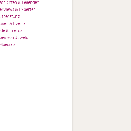
schichten & Legenden
terviews & Experten
ufberatung
ssen & Events
de & Trends
ues von Juwelo
-Specials