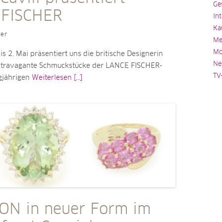
Ge
 FISCHER
In
Ka
ler
Me
Mo
is 2. Mai präsentiert uns die britische Designerin
Ne
xtravagante Schmuckstücke der LANCE FISCHER-
TV
ngjährigen
Weiterlesen [...]
ON in neuer Form im