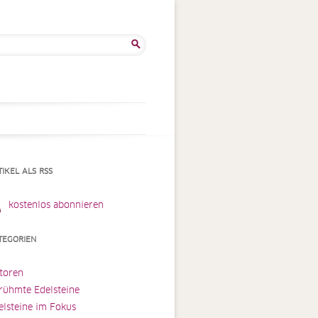
he
:
TIKEL ALS RSS
kostenlos abonnieren
TEGORIEN
toren
rühmte Edelsteine
elsteine im Fokus