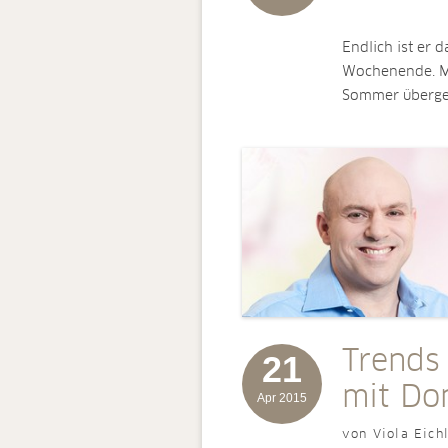
Endlich ist er 
Wochenende. Me
Sommer überge
Trends
21
mit Do
Apr 2015
von Viola Eich