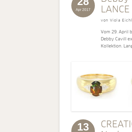
28
LANCE
Apr 2017
von Viola Eich
Vom 29. April b
Debby Cavill e
Kollektion. La
CREATI
13