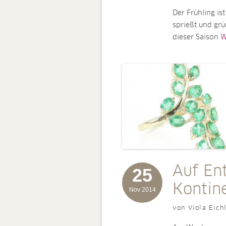
Der Frühling is
sprießt und grü
dieser Saison
W
Auf En
25
Kontin
Nov 2014
von Viola Eich