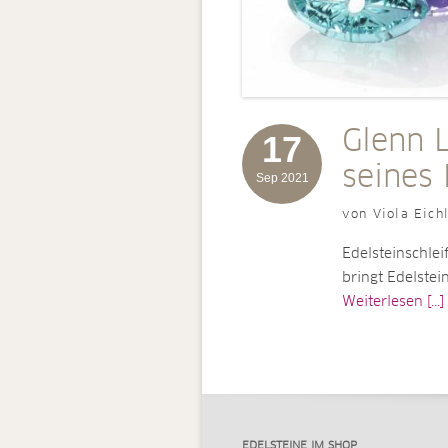
Glenn L
17
seines
Sep 2021
von Viola Eich
Edelsteinschlei
bringt Edelstei
Weiterlesen [...]
EDELSTEINE IM SHOP