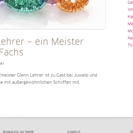
Ge
In
Ka
Me
Mo
Ne
ehrer – ein Meister
TV
 Fachs
ler
fmeister Glenn Lehrer ist zu Gast bei Juwelo und
ne mit außergewöhnlichen Schliffen mit.
SCHMUCK IM SHOP
JUWELO
S