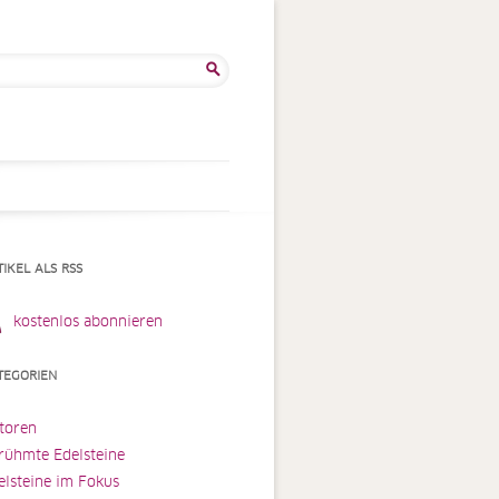
he
:
TIKEL ALS RSS
kostenlos abonnieren
TEGORIEN
toren
rühmte Edelsteine
elsteine im Fokus