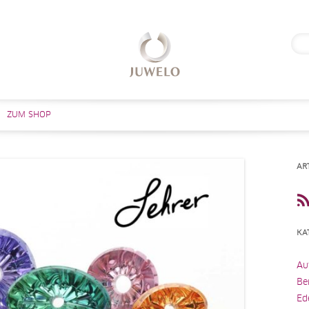
Suc
nach
Zum Inhalt springen
ZUM SHOP
AR
KA
Au
Be
Ed