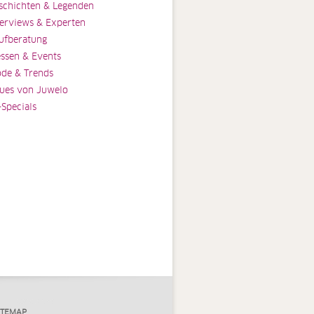
schichten & Legenden
terviews & Experten
ufberatung
ssen & Events
de & Trends
ues von Juwelo
-Specials
ITEMAP