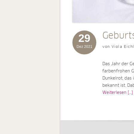
Geburt
29
Dez 2021
von Viola Eich
Das Jahr der G
farbenfrohen Gr
Dunkelrot, das 
bekannt ist. Da
Weiterlesen [...]