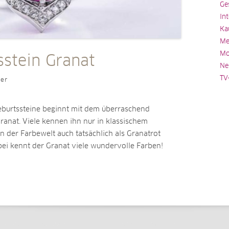
Ge
In
Ka
Me
Mo
sstein Granat
Ne
TV
ler
eburtssteine beginnt mit dem überraschend
anat. Viele kennen ihn nur in klassischem
in der Farbewelt auch tatsächlich als Granatrot
bei kennt der Granat viele wundervolle Farben!