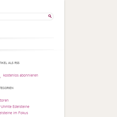
he
:
TIKEL ALS RSS
kostenlos abonnieren
TEGORIEN
toren
rühmte Edelsteine
elsteine im Fokus