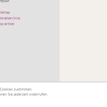
ITEMAP
itemap
onatsarchive
op-Artikel
 Cookies zustimmen,
nen Sie jederzeit widerrufen.