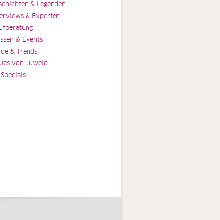
schichten & Legenden
terviews & Experten
ufberatung
ssen & Events
de & Trends
ues von Juwelo
-Specials