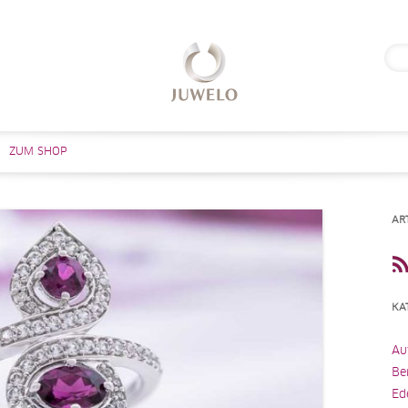
Suc
nach
Zum Inhalt springen
ZUM SHOP
AR
KA
Au
Be
Ed