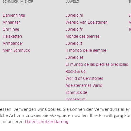
SCHMUCK IM SHOP
JUWELO
S
Damenringe
Juwelo.nl
S
Anhänger
Wereld van Edelstenen
M
Ohrringe
Juwelo.fr
T
Halsketten
Monde des pierres
Armbänder
Juwelo.it
mehr Schmuck
Il mondo delle gemme
Juwelo.es
El mundo de las piedras preciosas
Rocks & Co.
World of Gemstones
Ädelstenarnas Värld
Schmuck.de
Impressum
messen, verwenden wir Cookies. Sie können der Verwendung aller
che Art von Cookies Sie akzeptieren wollen. Ihre Einwilligung kön
e in unseren
Datenschutzerklärung
.
Tochterunternehmen der elumeo SE)