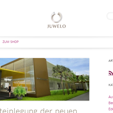
Suc
nach
Zum Inhalt springen
ZUM SHOP
AR
KA
Au
Be
Ed
teinlegung der neuen