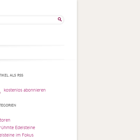
he
:
TIKEL ALS RSS
kostenlos abonnieren
TEGORIEN
toren
rühmte Edelsteine
elsteine im Fokus