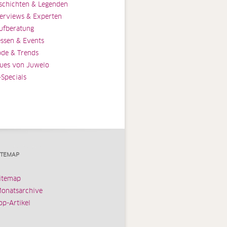
schichten & Legenden
terviews & Experten
ufberatung
ssen & Events
de & Trends
ues von Juwelo
-Specials
ITEMAP
itemap
onatsarchive
op-Artikel