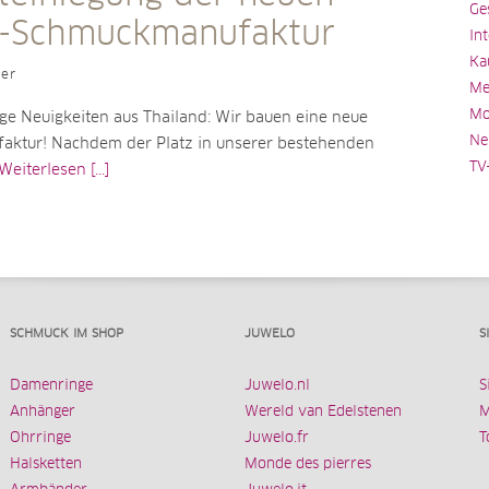
Ge
-Schmuckmanufaktur
In
Ka
ler
Me
Mo
ige Neuigkeiten aus Thailand: Wir bauen eine neue
Ne
ktur! Nachdem der Platz in unserer bestehenden
TV
Weiterlesen [...]
SCHMUCK IM SHOP
JUWELO
S
Damenringe
Juwelo.nl
S
Anhänger
Wereld van Edelstenen
M
Ohrringe
Juwelo.fr
T
Halsketten
Monde des pierres