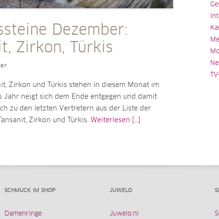
Ge
In
ssteine Dezember:
Ka
Me
t, Zirkon, Türkis
Mo
Ne
ler
TV
it, Zirkon und Türkis stehen in diesem Monat im
as Jahr neigt sich dem Ende entgegen und damit
 zu den letzten Vertretern aus der Liste der
Tansanit, Zirkon und Türkis.
Weiterlesen [...]
SCHMUCK IM SHOP
JUWELO
S
Damenringe
Juwelo.nl
S