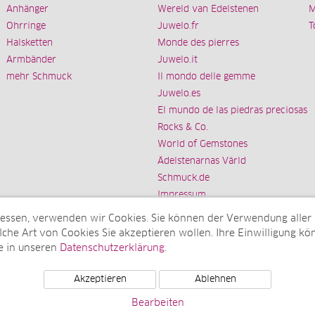
Anhänger
Wereld van Edelstenen
M
Ohrringe
Juwelo.fr
T
Halsketten
Monde des pierres
Armbänder
Juwelo.it
mehr Schmuck
Il mondo delle gemme
Juwelo.es
El mundo de las piedras preciosas
Rocks & Co.
World of Gemstones
Ädelstenarnas Värld
Schmuck.de
Impressum
messen, verwenden wir Cookies. Sie können der Verwendung aller
che Art von Cookies Sie akzeptieren wollen. Ihre Einwilligung kön
e in unseren
Datenschutzerklärung
.
Tochterunternehmen der elumeo SE)
Akzeptieren
Ablehnen
Bearbeiten