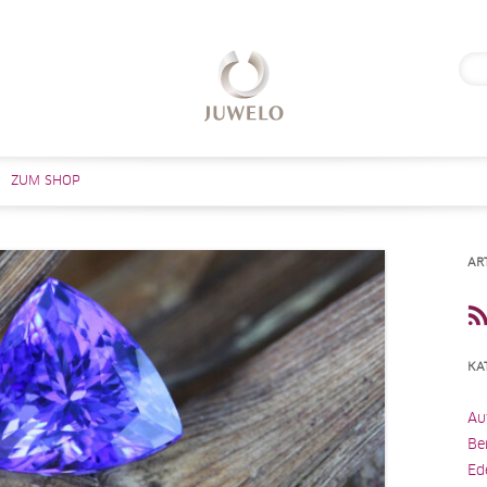
Suc
nach
Zum Inhalt springen
ZUM SHOP
AR
KA
Au
Be
Ed