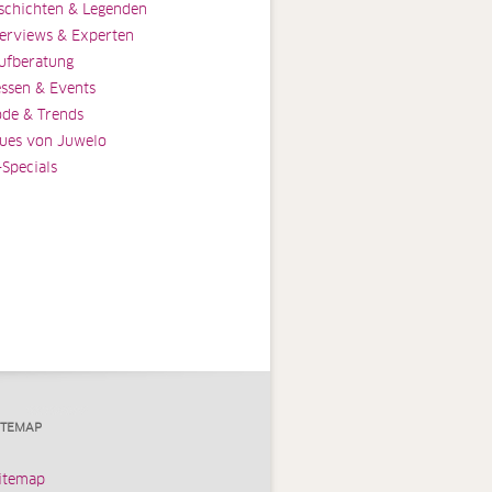
schichten & Legenden
terviews & Experten
ufberatung
ssen & Events
de & Trends
ues von Juwelo
-Specials
ITEMAP
itemap