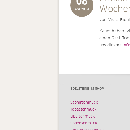
08
Wochen
Apr 2014
von Viola Eich
Kaum haben wir
einen Gast: Ton
uns diesmal
Wei
EDELSTEINE IM SHOP
Saphirschmuck
Topasschmuck
Opalschmuck
Sphenschmuck