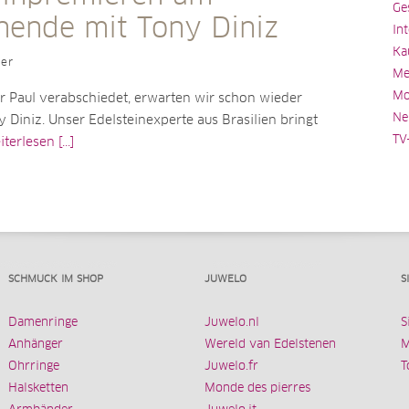
Ge
ende mit Tony Diniz
In
Ka
ler
Me
Mo
 Paul verabschiedet, erwarten wir schon wieder
Ne
y Diniz. Unser Edelsteinexperte aus Brasilien bringt
TV
terlesen [...]
SCHMUCK IM SHOP
JUWELO
S
Damenringe
Juwelo.nl
S
Anhänger
Wereld van Edelstenen
M
Ohrringe
Juwelo.fr
T
Halsketten
Monde des pierres