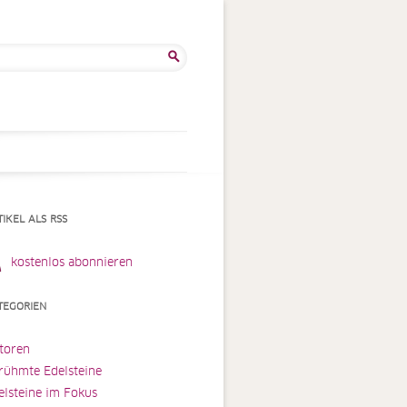
he
:
TIKEL ALS RSS
kostenlos abonnieren
TEGORIEN
toren
rühmte Edelsteine
elsteine im Fokus