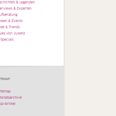
schichten & Legenden
terviews & Experten
ufberatung
ssen & Events
de & Trends
ues von Juwelo
-Specials
ITEMAP
itemap
onatsarchive
op-Artikel