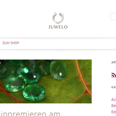
Suc
nach
Zum Inhalt springen
ZUM SHOP
AR
KA
Au
Be
Ed
einpremieren am