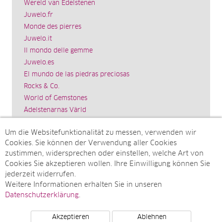
Wereld van Edelstenen
Juwelo.fr
Monde des pierres
Juwelo.it
Il mondo delle gemme
Juwelo.es
El mundo de las piedras preciosas
Rocks & Co.
World of Gemstones
Ädelstenarnas Värld
Schmuck.de
Um die Websitefunktionalität zu messen, verwenden wir
Impressum
Cookies. Sie können der Verwendung aller Cookies
SITEMAP
zustimmen, widersprechen oder einstellen, welche Art von
Cookies Sie akzeptieren wollen. Ihre Einwilligung können Sie
Sitemap
jederzeit widerrufen.
Monatsarchive
Weitere Informationen erhalten Sie in unseren
Top-Artikel
Datenschutzerklärung
.
Akzeptieren
Ablehnen