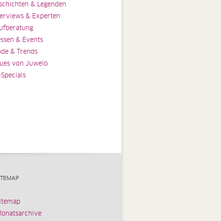
schichten & Legenden
terviews & Experten
ufberatung
ssen & Events
de & Trends
ues von Juwelo
-Specials
ITEMAP
itemap
onatsarchive