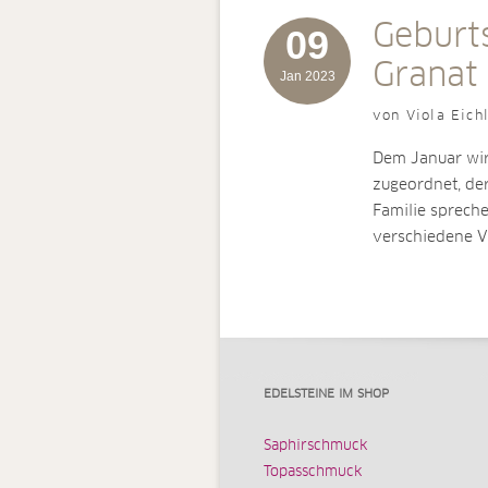
Geburt
09
Granat
Jan 2023
von Viola Eich
Dem Januar wird
zugeordnet, de
Familie sprech
verschiedene V
EDELSTEINE IM SHOP
Saphirschmuck
Topasschmuck