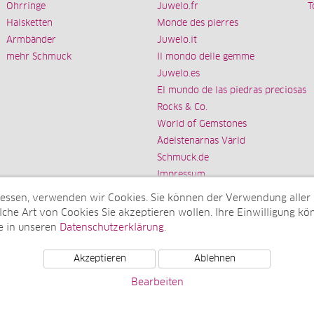
Ohrringe
Juwelo.fr
T
Halsketten
Monde des pierres
Armbänder
Juwelo.it
mehr Schmuck
Il mondo delle gemme
Juwelo.es
El mundo de las piedras preciosas
Rocks & Co.
World of Gemstones
Ädelstenarnas Värld
Schmuck.de
Impressum
messen, verwenden wir Cookies. Sie können der Verwendung aller
che Art von Cookies Sie akzeptieren wollen. Ihre Einwilligung kön
e in unseren
Datenschutzerklärung
.
Tochterunternehmen der elumeo SE)
Akzeptieren
Ablehnen
Bearbeiten