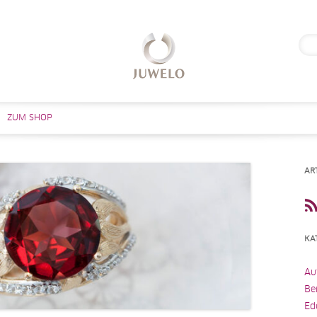
Suc
nach
Zum Inhalt springen
ZUM SHOP
AR
KA
Au
Be
Ed