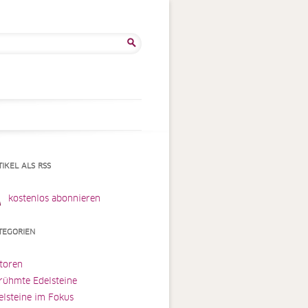
he
:
TIKEL ALS RSS
kostenlos abonnieren
TEGORIEN
toren
rühmte Edelsteine
elsteine im Fokus