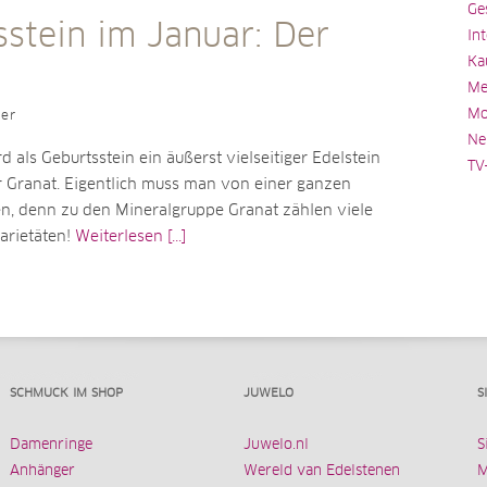
Ge
sstein im Januar: Der
In
Ka
Me
Mo
ler
Ne
 als Geburtsstein ein äußerst vielseitiger Edelstein
TV
r Granat. Eigentlich muss man von einer ganzen
en, denn zu den Mineralgruppe Granat zählen viele
arietäten!
Weiterlesen [...]
SCHMUCK IM SHOP
JUWELO
S
Damenringe
Juwelo.nl
S
Anhänger
Wereld van Edelstenen
M