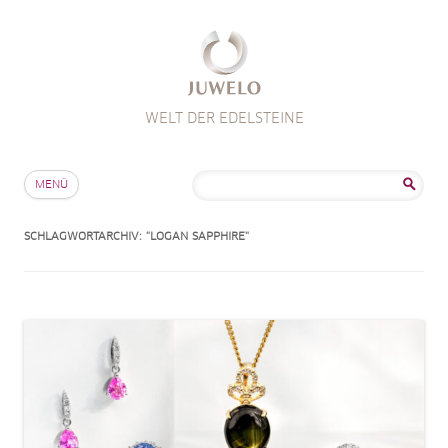
WELT DER EDELSTEINE
Zum Inhalt springen
Suche
MENÜ
nach:
SCHLAGWORTARCHIV:
"LOGAN SAPPHIRE"