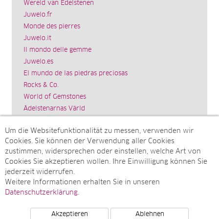
Wereld van Edelstenen
Juwelo.fr
Monde des pierres
Juwelo.it
Il mondo delle gemme
Juwelo.es
El mundo de las piedras preciosas
Rocks & Co.
World of Gemstones
Ädelstenarnas Värld
Schmuck.de
Um die Websitefunktionalität zu messen, verwenden wir
Impressum
Cookies. Sie können der Verwendung aller Cookies
SITEMAP
zustimmen, widersprechen oder einstellen, welche Art von
Cookies Sie akzeptieren wollen. Ihre Einwilligung können Sie
Sitemap
jederzeit widerrufen.
Monatsarchive
Weitere Informationen erhalten Sie in unseren
Top-Artikel
Datenschutzerklärung
.
Akzeptieren
Ablehnen