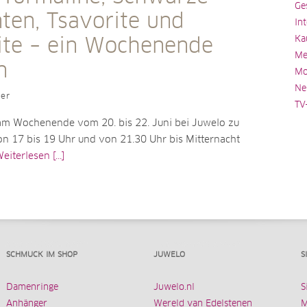
Ge
ten, Tsavorite und
In
Ka
ite – ein Wochenende
Me
n
Mo
Ne
ler
TV
am Wochenende vom 20. bis 22. Juni bei Juwelo zu
on 17 bis 19 Uhr und von 21.30 Uhr bis Mitternacht
eiterlesen [...]
SCHMUCK IM SHOP
JUWELO
S
Damenringe
Juwelo.nl
S
Anhänger
Wereld van Edelstenen
M