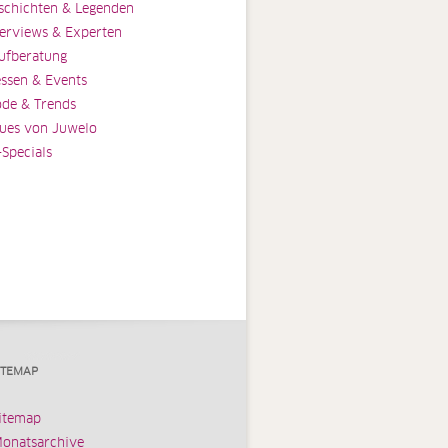
schichten & Legenden
terviews & Experten
ufberatung
ssen & Events
de & Trends
ues von Juwelo
-Specials
ITEMAP
itemap
onatsarchive