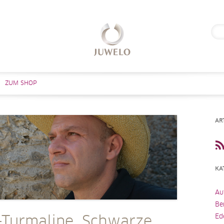
Suc
nach
Zum Inhalt springen
ZUM SHOP
AR
KA
Au
Be
Ed
-Turmaline, Schwarze