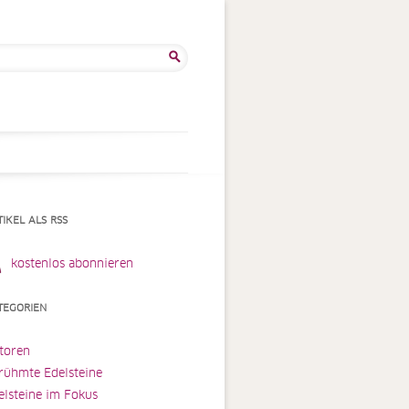
he
:
TIKEL ALS RSS
kostenlos abonnieren
TEGORIEN
toren
rühmte Edelsteine
elsteine im Fokus