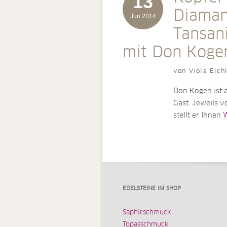
13
Diaman
Jun 2014
Tansan
mit Don Koge
von Viola Eich
Don Kogen ist 
Gast. Jeweils v
stellt er Ihnen
W
EDELSTEINE IM SHOP
Saphirschmuck
Topasschmuck