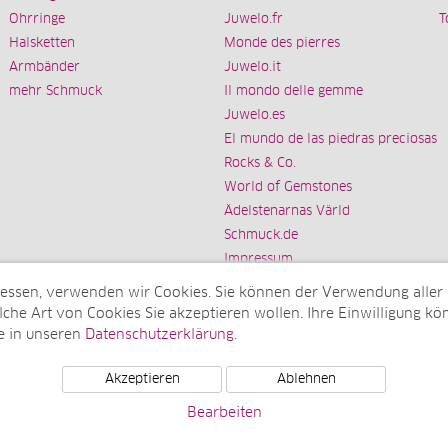
Ohrringe
Juwelo.fr
T
Halsketten
Monde des pierres
Armbänder
Juwelo.it
mehr Schmuck
Il mondo delle gemme
Juwelo.es
El mundo de las piedras preciosas
Rocks & Co.
World of Gemstones
Ädelstenarnas Värld
Schmuck.de
Impressum
messen, verwenden wir Cookies. Sie können der Verwendung aller
che Art von Cookies Sie akzeptieren wollen. Ihre Einwilligung kön
e in unseren
Datenschutzerklärung
.
Tochterunternehmen der elumeo SE)
Akzeptieren
Ablehnen
Bearbeiten