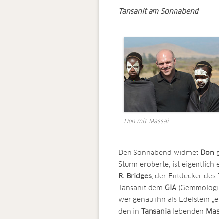
Tansanit am Sonnabend
Don mit Massai
Den Sonnabend widmet
Don
g
Sturm eroberte, ist eigentlich
R. Bridges
, der Entdecker des 
Tansanit dem
GIA
(Gemmologis
wer genau ihn als Edelstein „e
den in
Tansania
lebenden
Mas