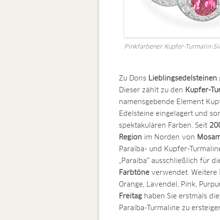
Pinkfarbener Kupfer-Turmalin-Si
Zu Dons
Lieblingsedelsteinen
Dieser zählt zu den
Kupfer-Tu
namensgebende Element Kupfer
Edelsteine eingelagert und so
spektakulären Farben. Seit
20
Region
im Norden von
Mosam
Paraíba- und Kupfer-Turmaline
„Paraíba“ ausschließlich für d
Farbtöne
verwendet. Weitere F
Orange, Lavendel, Pink, Purpu
Freitag
haben Sie erstmals die 
Paraíba-Turmaline zu ersteige