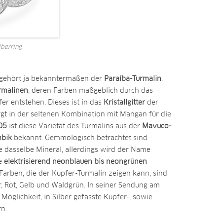
lberring
gehört ja bekanntermaßen der
Paraíba-Turmalin
.
rmalinen
, deren Farben maßgeblich durch das
 entstehen. Dieses ist in das
Kristallgitter
der
rgt in der seltenen Kombination mit Mangan für die
05
ist diese Varietät des Turmalins aus der
Mavuco-
bik
bekannt. Gemmologisch betrachtet sind
 dasselbe Mineral, allerdings wird der Name
ie
elektrisierend neonblauen bis neongrünen
arben, die der Kupfer-Turmalin zeigen kann, sind
r, Rot, Gelb und Waldgrün. In seiner Sendung am
Möglichkeit, in Silber gefasste Kupfer-, sowie
rn.