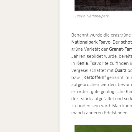
Tsavo-Nationalpark
Benannt wurde die grasgrüne
Nationalpark Tsavo
. Der
schot
grüne Varietät der
Granat-Fam
Jahren gebildet wurde, bereit
in
Kenia
. Tsavorite zu finden i
vergesellschaftet mit
Quarz
o
bzw. „
Kartoffeln
“ genannt, müs
aufgebrochen werden, bevor m
erfordert gute geologische Ke
dort stark aufgefaltet und so 
zu finden sein wird. Man kann
manch anderen Edelsteinen.