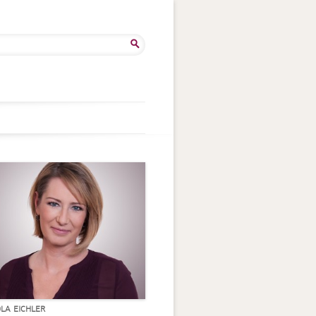
he
:
OLA EICHLER