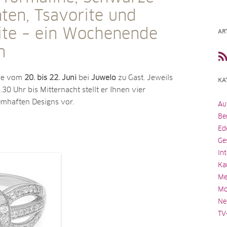
ten, Tsavorite und
ite – ein Wochenende
AR
n
de vom
20. bis 22. Juni
bei
Juwelo
zu Gast. Jeweils
KA
0 Uhr bis Mitternacht stellt er Ihnen vier
umhaften Designs vor.
Au
Be
Ed
Ge
In
Ka
Me
Mo
Ne
TV