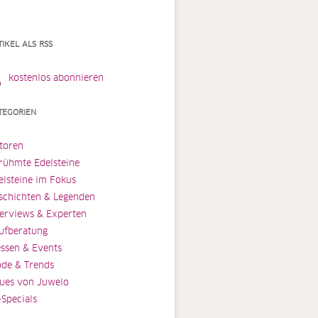
TIKEL ALS RSS
kostenlos abonnieren
TEGORIEN
toren
rühmte Edelsteine
elsteine im Fokus
schichten & Legenden
terviews & Experten
ufberatung
ssen & Events
de & Trends
ues von Juwelo
-Specials