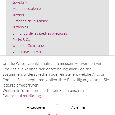
Juwelo.fr
Monde des pierres
Juwelo.it
Il mondo delle gemme
Juwelo.es
El mundo de las piedras preciosas
Rocks & Co.
World of Gemstones
Ädelstenarnas Värld
Schmuck.de
Um die Websitefunktionalität zu messen, verwenden wir
Impressum
Cookies. Sie können der Verwendung aller Cookies
SITEMAP
zustimmen, widersprechen oder einstellen, welche Art von
Cookies Sie akzeptieren wollen. Ihre Einwilligung können Sie
Sitemap
jederzeit widerrufen.
Monatsarchive
Weitere Informationen erhalten Sie in unseren
Top-Artikel
Datenschutzerklärung
.
Akzeptieren
Ablehnen
© Juwelo Deutschland GmbH (ein Tochterunternehmen der