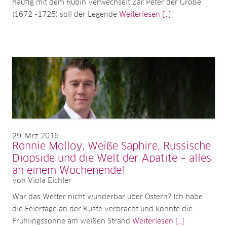
häufig mit dem Rubin verwechselt Zar Peter der Große
(1672 -1725) soll der Legende
Weiterlesen [...]
29
Mrz 2016
Ronnie Molloy, Weiße Saphire, Russische
Diopside und die Welt der Apatite – alles
an einem Wochenende!
von Viola Eichler
War das Wetter nicht wunderbar über Ostern? Ich habe
die Feiertage an der Küste verbracht und konnte die
Frühlingssonne am weißen Strand
Weiterlesen [...]