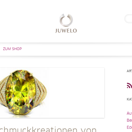
Suc
nach
Zum Inhalt springen
ZUM SHOP
AR
KA
Au
Be
Ed
chmuckkreationen von