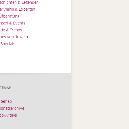
schichten & Legenden
terviews & Experten
ufberatung
ssen & Events
de & Trends
ues von Juwelo
-Specials
ITEMAP
itemap
onatsarchive
op-Artikel