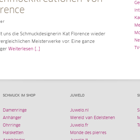
Ge
orence
In
Ka
ler
Me
Mo
lt uns die Schmuckdesignerin Kat Florence wieder
Ne
vergleichlichen Meisterwerke vor. Eine ganze
TV
iger
Weiterlesen [...]
SCHMUCK IM SHOP
JUWELO
S
Damenringe
Juwelo.nl
S
Anhänger
Wereld van Edelstenen
M
Ohrringe
Juwelo.fr
T
Halsketten
Monde des pierres