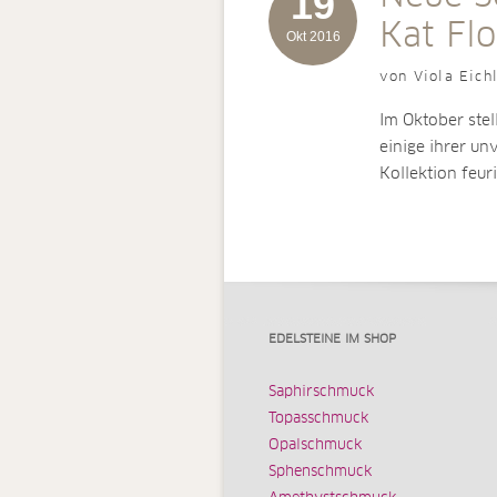
19
Kat Fl
Okt 2016
von Viola Eich
Im Oktober stel
einige ihrer un
Kollektion feur
EDELSTEINE IM SHOP
Saphirschmuck
Topasschmuck
Opalschmuck
Sphenschmuck