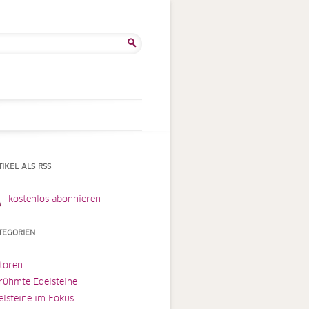
he
:
TIKEL ALS RSS
kostenlos abonnieren
TEGORIEN
toren
rühmte Edelsteine
elsteine im Fokus