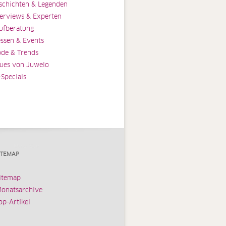
schichten & Legenden
terviews & Experten
ufberatung
ssen & Events
de & Trends
ues von Juwelo
-Specials
ITEMAP
itemap
onatsarchive
op-Artikel