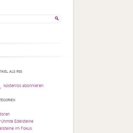
he
:
TIKEL ALS RSS
kostenlos abonnieren
TEGORIEN
toren
rühmte Edelsteine
elsteine im Fokus