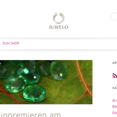
Suc
nach
Zum Inhalt springen
ZUM SHOP
AR
KA
Au
Be
Ed
einpremieren am