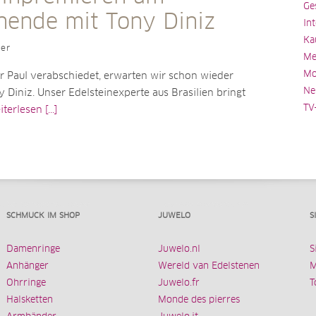
Ge
ende mit Tony Diniz
In
Ka
ler
Me
Mo
 Paul verabschiedet, erwarten wir schon wieder
Ne
y Diniz. Unser Edelsteinexperte aus Brasilien bringt
TV
terlesen [...]
SCHMUCK IM SHOP
JUWELO
S
Damenringe
Juwelo.nl
S
Anhänger
Wereld van Edelstenen
M
Ohrringe
Juwelo.fr
T
Halsketten
Monde des pierres