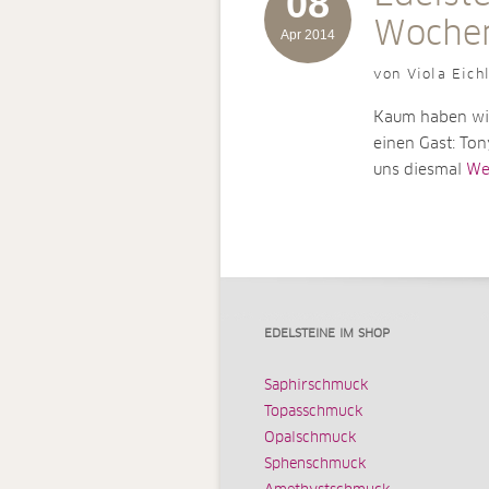
08
Wochen
Apr 2014
von Viola Eich
Kaum haben wir
einen Gast: Ton
uns diesmal
Wei
EDELSTEINE IM SHOP
Saphirschmuck
Topasschmuck
Opalschmuck
Sphenschmuck