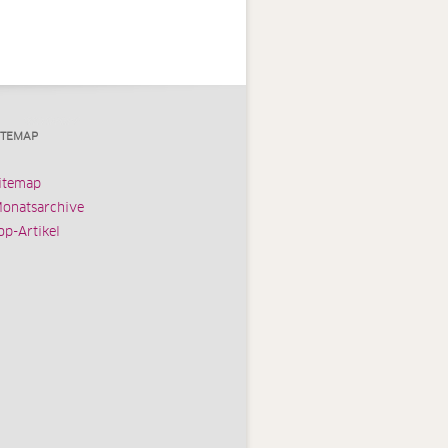
ITEMAP
itemap
onatsarchive
op-Artikel