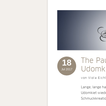
The Pau
18
Udomki
Jul 2017
von Viola Eich
Lange, lange h
Udomkiet wiede
Schmuckkreati