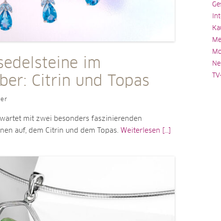
Ge
In
Ka
Me
Mo
sedelsteine im
Ne
TV
er: Citrin und Topas
ler
artet mit zwei besonders faszinierenden
inen auf, dem Citrin und dem Topas.
Weiterlesen [...]