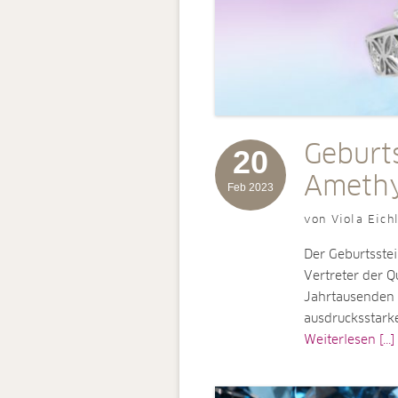
Geburts
20
Ameth
Feb 2023
von Viola Eich
Der Geburtsstei
Vertreter der Q
Jahrtausenden u
ausdrucksstark
Weiterlesen [...]