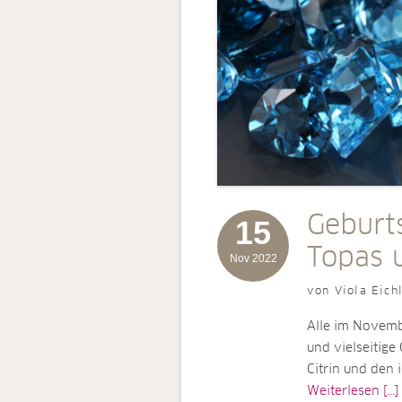
Geburt
15
Topas u
Nov 2022
von Viola Eich
Alle im Novemb
und vielseitig
Citrin und den 
Weiterlesen [...]