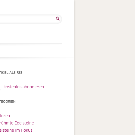
he
:
TIKEL ALS RSS
kostenlos abonnieren
TEGORIEN
toren
rühmte Edelsteine
elsteine im Fokus