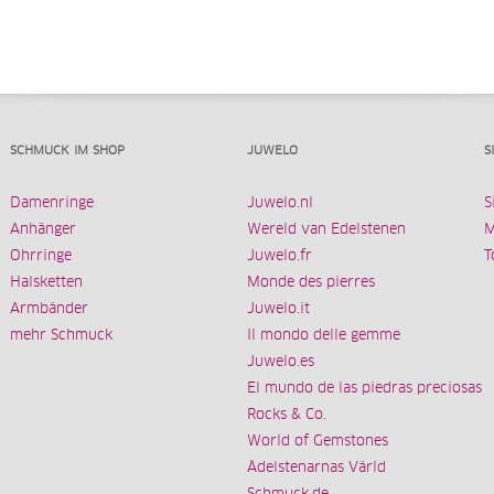
SCHMUCK IM SHOP
JUWELO
S
Damenringe
Juwelo.nl
S
Anhänger
Wereld van Edelstenen
M
Ohrringe
Juwelo.fr
T
Halsketten
Monde des pierres
Armbänder
Juwelo.it
mehr Schmuck
Il mondo delle gemme
Juwelo.es
El mundo de las piedras preciosas
Rocks & Co.
World of Gemstones
Ädelstenarnas Värld