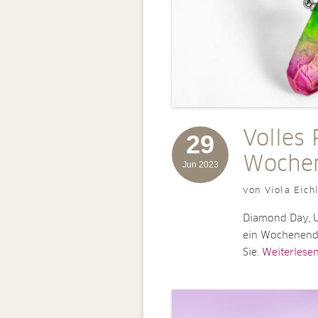
Volles
29
Woche
Jun 2023
von Viola Eich
Diamond Day, U
ein Wochenende
Sie.
Weiterlesen [