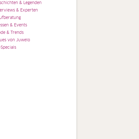
schichten & Legenden
terviews & Experten
ufberatung
ssen & Events
de & Trends
ues von Juwelo
-Specials