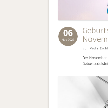
Geburt
06
Novemb
Nov 2023
von Viola Eich
Der November w
Geburtsedelste