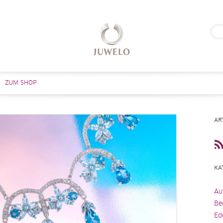
Suc
nach
Zum Inhalt springen
ZUM SHOP
AR
KA
Au
Be
Ed