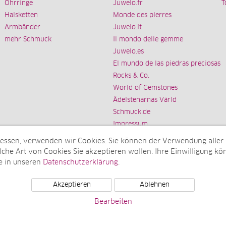
Ohrringe
Juwelo.fr
T
Halsketten
Monde des pierres
Armbänder
Juwelo.it
mehr Schmuck
Il mondo delle gemme
Juwelo.es
El mundo de las piedras preciosas
Rocks & Co.
World of Gemstones
Ädelstenarnas Värld
Schmuck.de
Impressum
messen, verwenden wir Cookies. Sie können der Verwendung aller
che Art von Cookies Sie akzeptieren wollen. Ihre Einwilligung kön
e in unseren
Datenschutzerklärung
.
Tochterunternehmen der elumeo SE)
Akzeptieren
Ablehnen
Bearbeiten