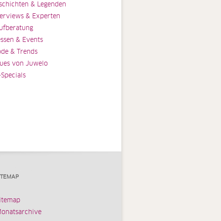
schichten & Legenden
terviews & Experten
ufberatung
ssen & Events
de & Trends
ues von Juwelo
-Specials
ITEMAP
itemap
onatsarchive