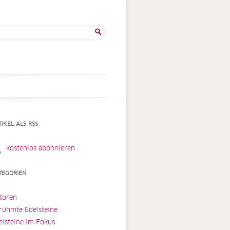
he
:
TIKEL ALS RSS
kostenlos abonnieren
TEGORIEN
toren
rühmte Edelsteine
elsteine im Fokus