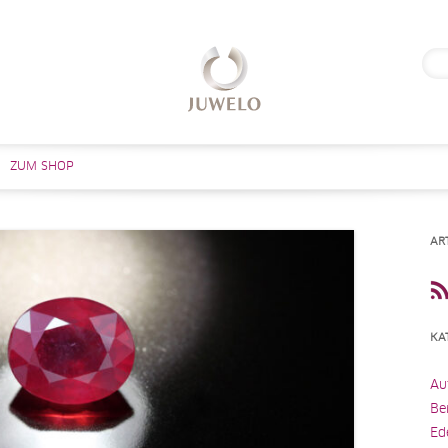
Suc
nach
Zum Inhalt springen
ZUM SHOP
AR
KA
Au
Be
Ed