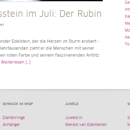
Ge
In
stein im Juli: Der Rubin
Ka
Me
ler
Mo
Ne
nder Edelstein, der die Herzen im Sturm erobert -
TV
 Jahrtausenden zieht er die Menschen mit seiner
hen roten Farbe und seinem faszinierenden Antlitz
.
Weiterlesen [...]
SCHMUCK IM SHOP
JUWELO
S
Damenringe
Juwelo.nl
S
Anhänger
Wereld van Edelstenen
M