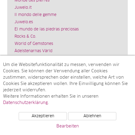
Monde des pierres
Juwelo.it
Il mondo delle gemme
Juwelo.es
El mundo de las piedras preciosas
Rocks & Co.
World of Gemstones
Ädelstenarnas Värld
Schmuck.de
Um die Websitefunktionalität zu messen, verwenden wir
Impressum
Cookies. Sie können der Verwendung aller Cookies
SITEMAP
zustimmen, widersprechen oder einstellen, welche Art von
Cookies Sie akzeptieren wollen. Ihre Einwilligung können Sie
Sitemap
jederzeit widerrufen.
Monatsarchive
Weitere Informationen erhalten Sie in unseren
Top-Artikel
Datenschutzerklärung
.
Akzeptieren
Ablehnen
© Juwelo Deutschland GmbH (ein Tochterunternehmen der
Bearbeiten
elumeo SE)