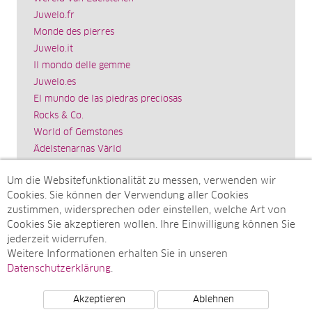
Juwelo.fr
Monde des pierres
Juwelo.it
Il mondo delle gemme
Juwelo.es
El mundo de las piedras preciosas
Rocks & Co.
World of Gemstones
Ädelstenarnas Värld
Schmuck.de
Um die Websitefunktionalität zu messen, verwenden wir
Impressum
Cookies. Sie können der Verwendung aller Cookies
SITEMAP
zustimmen, widersprechen oder einstellen, welche Art von
Cookies Sie akzeptieren wollen. Ihre Einwilligung können Sie
Sitemap
jederzeit widerrufen.
Monatsarchive
Weitere Informationen erhalten Sie in unseren
Top-Artikel
Datenschutzerklärung
.
Akzeptieren
Ablehnen