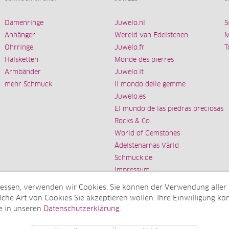
Damenringe
Juwelo.nl
S
Anhänger
Wereld van Edelstenen
M
Ohrringe
Juwelo.fr
T
Halsketten
Monde des pierres
Armbänder
Juwelo.it
mehr Schmuck
Il mondo delle gemme
Juwelo.es
El mundo de las piedras preciosas
Rocks & Co.
World of Gemstones
Ädelstenarnas Värld
Schmuck.de
Impressum
messen, verwenden wir Cookies. Sie können der Verwendung aller
che Art von Cookies Sie akzeptieren wollen. Ihre Einwilligung kön
e in unseren
Datenschutzerklärung
.
Tochterunternehmen der elumeo SE)