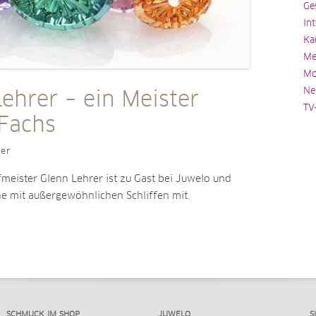
Ge
In
Ka
Me
Mo
Ne
ehrer – ein Meister
TV
 Fachs
ler
fmeister Glenn Lehrer ist zu Gast bei Juwelo und
ne mit außergewöhnlichen Schliffen mit.
SCHMUCK IM SHOP
JUWELO
S