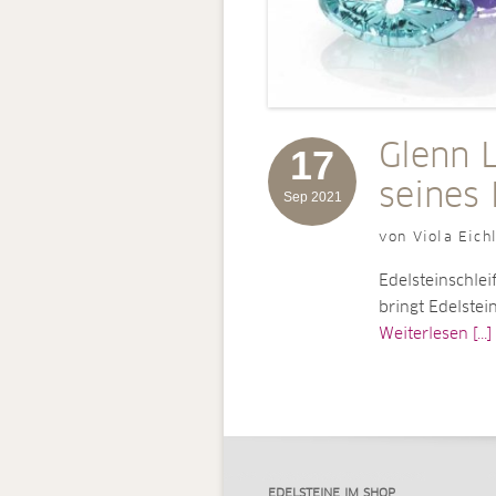
Glenn L
17
seines
Sep 2021
von Viola Eich
Edelsteinschlei
bringt Edelstei
Weiterlesen [...]
EDELSTEINE IM SHOP