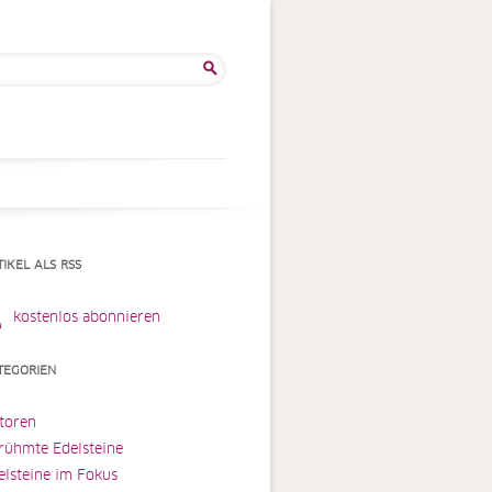
he
:
TIKEL ALS RSS
kostenlos abonnieren
TEGORIEN
toren
rühmte Edelsteine
elsteine im Fokus