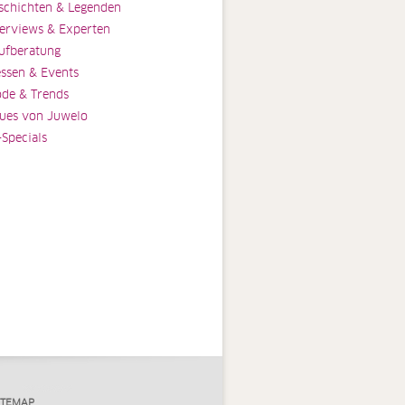
schichten & Legenden
terviews & Experten
ufberatung
ssen & Events
de & Trends
ues von Juwelo
-Specials
ITEMAP