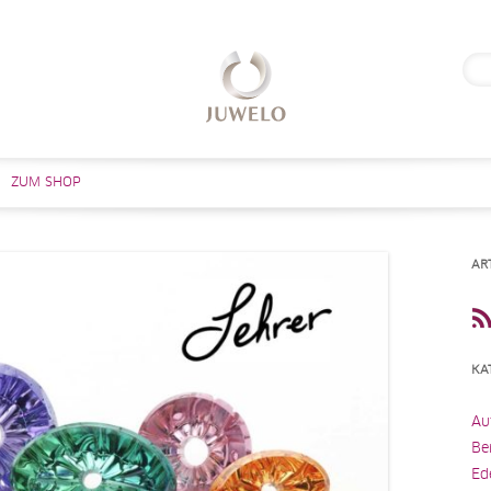
Suc
nach
Zum Inhalt springen
ZUM SHOP
AR
KA
Au
Be
Ed