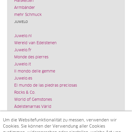
Halsketten
Armbänder
mehr Schmuck
JUWELO
Juwelo.nl
Wereld van Edelstenen
Juwelo.fr
Monde des pierres
Juwelo.it
Il mondo delle gemme
Juwelo.es
El mundo de las piedras preciosas
Rocks & Co.
World of Gemstones
Ädelstenarnas Värld
Schmuck.de
Um die Websitefunktionalität zu messen, verwenden wir
Impressum
Cookies. Sie können der Verwendung aller Cookies
SITEMAP