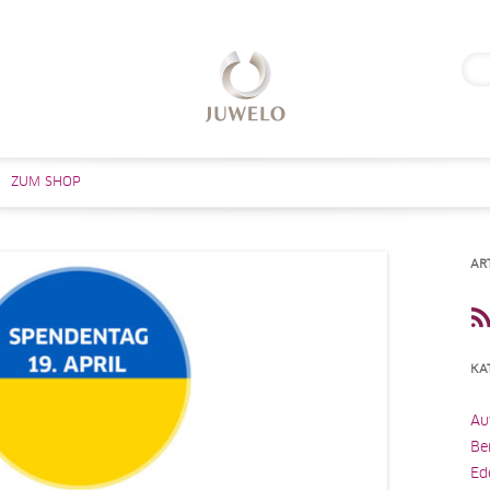
Suc
nach
Zum Inhalt springen
ZUM SHOP
AR
KA
Au
Be
Ed