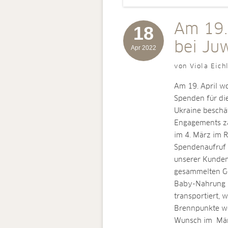
Am 19.
18
bei Ju
Apr 2022
von Viola Eich
Am 19. April w
Spenden für di
Ukraine beschäf
Engagements za
im 4. März im 
Spendenaufruf 
unserer Kunden
gesammelten Ge
Baby-Nahrung u
transportiert,
Brennpunkte we
Wunsch im März 