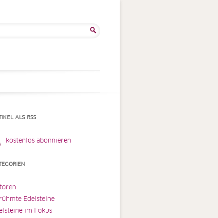
he
:
TIKEL ALS RSS
kostenlos abonnieren
TEGORIEN
toren
rühmte Edelsteine
elsteine im Fokus