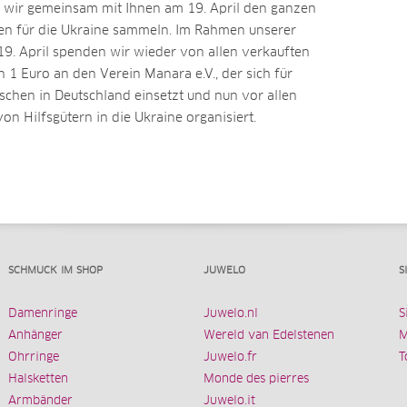
wir gemeinsam mit Ihnen am 19. April den ganzen
en für die Ukraine sammeln. Im Rahmen unserer
9. April spenden wir wieder von allen verkauften
1 Euro an den Verein Manara e.V., der sich für
schen in Deutschland einsetzt und nun vor allen
on Hilfsgütern in die Ukraine organisiert.
SCHMUCK IM SHOP
JUWELO
S
Damenringe
Juwelo.nl
S
Anhänger
Wereld van Edelstenen
M
Ohrringe
Juwelo.fr
T
Halsketten
Monde des pierres
Armbänder
Juwelo.it