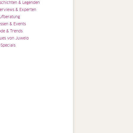
schichten & Legenden
terviews & Experten
ufberatung
ssen & Events
de & Trends
ues von Juwelo
-Specials