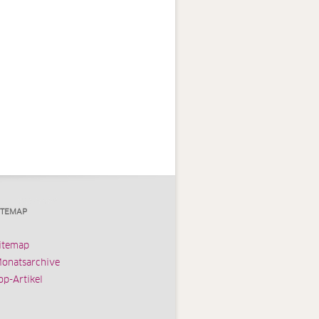
ITEMAP
itemap
onatsarchive
op-Artikel