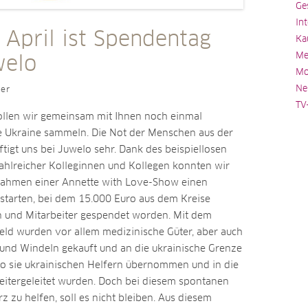
Ge
In
 April ist Spendentag
Ka
Me
welo
Mo
Ne
ler
TV
ollen wir gemeinsam mit Ihnen noch einmal
e Ukraine sammeln. Die Not der Menschen aus der
tigt uns bei Juwelo sehr. Dank des beispiellosen
hlreicher Kolleginnen und Kollegen konnten wir
Rahmen einer Annette with Love-Show einen
starten, bei dem 15.000 Euro aus dem Kreise
 und Mitarbeiter gespendet worden. Mit dem
ld wurden vor allem medizinische Güter, aber auch
nd Windeln gekauft und an die ukrainische Grenze
 wo sie ukrainischen Helfern übernommen und in die
itergeleitet wurden. Doch bei diesem spontanen
zu helfen, soll es nicht bleiben. Aus diesem