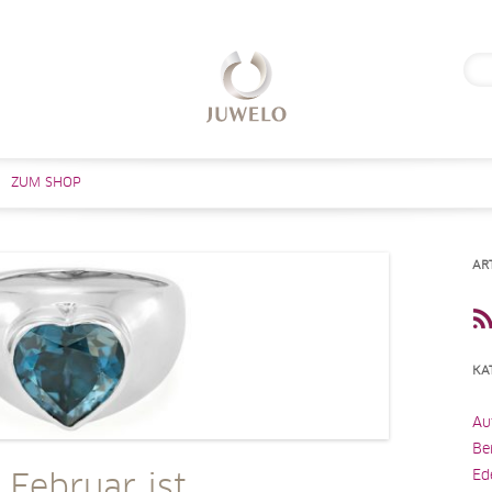
Suc
nach
Zum Inhalt springen
ZUM SHOP
AR
KA
Au
Be
Ed
 Februar ist