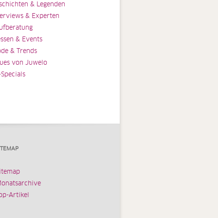
schichten & Legenden
terviews & Experten
ufberatung
ssen & Events
de & Trends
ues von Juwelo
-Specials
ITEMAP
itemap
onatsarchive
op-Artikel