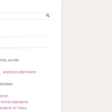
he
:
TIKEL ALS RSS
kostenlos abonnieren
TEGORIEN
toren
rühmte Edelsteine
elsteine im Fokus