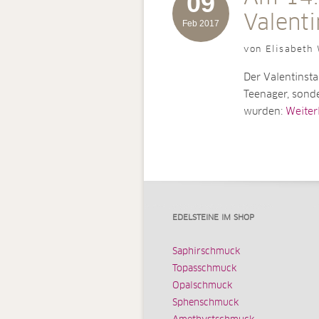
09
Valenti
Feb 2017
von Elisabeth 
Der Valentinstag
Teenager, sonde
wurden:
Weiterl
EDELSTEINE IM SHOP
Saphirschmuck
Topasschmuck
Opalschmuck
Sphenschmuck