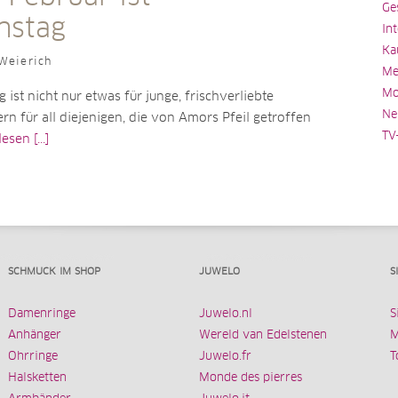
Ge
nstag
In
Ka
Weierich
Me
Mo
 ist nicht nur etwas für junge, frischverliebte
Ne
rn für all diejenigen, die von Amors Pfeil getroffen
TV
esen [...]
SCHMUCK IM SHOP
JUWELO
S
Damenringe
Juwelo.nl
S
Anhänger
Wereld van Edelstenen
M
Ohrringe
Juwelo.fr
T
Halsketten
Monde des pierres