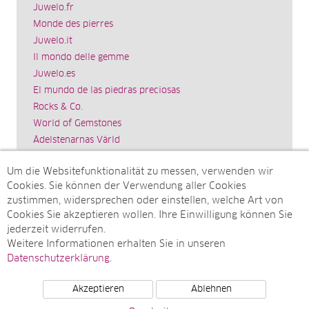
Juwelo.fr
Monde des pierres
Juwelo.it
Il mondo delle gemme
Juwelo.es
El mundo de las piedras preciosas
Rocks & Co.
World of Gemstones
Ädelstenarnas Värld
Schmuck.de
Um die Websitefunktionalität zu messen, verwenden wir
Impressum
Cookies. Sie können der Verwendung aller Cookies
SITEMAP
zustimmen, widersprechen oder einstellen, welche Art von
Cookies Sie akzeptieren wollen. Ihre Einwilligung können Sie
Sitemap
jederzeit widerrufen.
Monatsarchive
Weitere Informationen erhalten Sie in unseren
Top-Artikel
Datenschutzerklärung
.
Akzeptieren
Ablehnen
© Juwelo Deutschland GmbH (ein Tochterunternehmen der