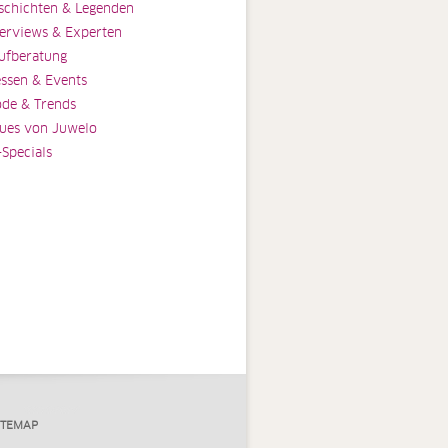
schichten & Legenden
terviews & Experten
ufberatung
ssen & Events
de & Trends
ues von Juwelo
-Specials
ITEMAP