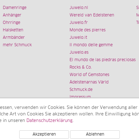
Damenringe
Juwelo.nl
S
Anhänger
Wereld van Edelstenen
M
Ohrringe
Juwelo.fr
T
Halsketten
Monde des pierres
Armbänder
Juwelo.it
mehr Schmuck
Il mondo delle gemme
Juwelo.es
El mundo de las piedras preciosas
Rocks & Co.
World of Gemstones
Ädelstenarnas Värld
Schmuck.de
Impressum
messen, verwenden wir Cookies. Sie können der Verwendung aller
che Art von Cookies Sie akzeptieren wollen. Ihre Einwilligung kön
e in unseren
Datenschutzerklärung
.
Tochterunternehmen der elumeo SE)
Akzeptieren
Ablehnen