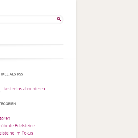
he
:
TIKEL ALS RSS
kostenlos abonnieren
TEGORIEN
toren
rühmte Edelsteine
elsteine im Fokus