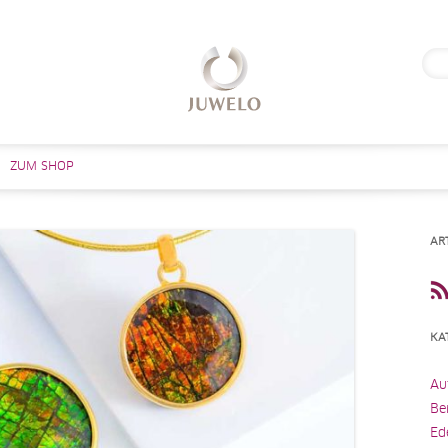
Suc
nach
Zum Inhalt springen
ZUM SHOP
AR
KA
Au
Be
Ed