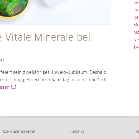
Ge
In
Ka
Me
Mo
 Vitale Minerale bei
Ne
TV
ler
 feiert sein zweijähriges Juwelo-Jubiläum. Deshalb
 so richtig gefeiert. Von Samstag bis einschließlich
sen [...]
SCHMUCK IM SHOP
JUWELO
S