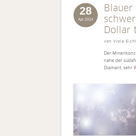
Blauer
28
schwer
Apr 2014
Dollar 
von Viola Eich
Der Minenkonze
nahe der südafr
Diamant, sehr
W