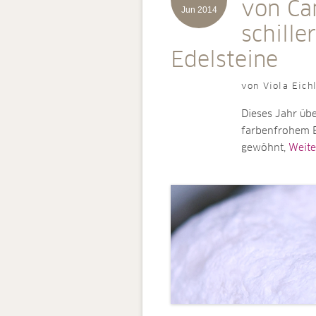
von Ca
Jun 2014
schille
Edelsteine
von Viola Eich
Dieses Jahr üb
farbenfrohem E
gewöhnt,
Weiter