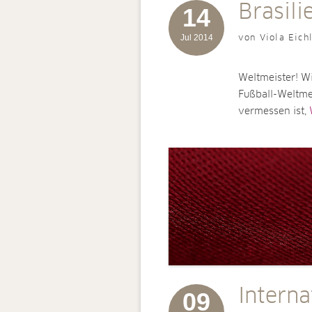
Brasili
14
Jul 2014
von Viola Eich
Weltmeister! Wi
Fußball-Weltmei
vermessen ist,
Interna
09