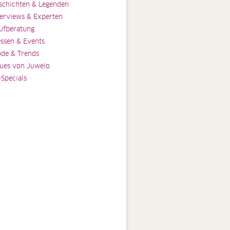
schichten & Legenden
terviews & Experten
ufberatung
ssen & Events
de & Trends
ues von Juwelo
-Specials