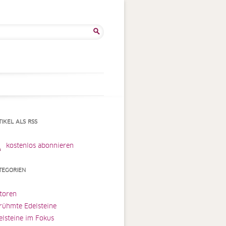
he
:
TIKEL ALS RSS
kostenlos abonnieren
TEGORIEN
toren
rühmte Edelsteine
elsteine im Fokus