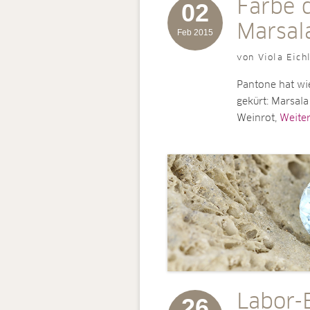
Farbe 
02
Marsa
Feb 2015
von Viola Eich
Pantone hat wie
gekürt: Marsal
Weinrot,
Weiterl
Labor-
26