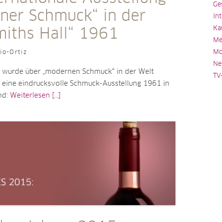
Ge
ner Schmuck“ in der
In
Ka
miths Hall“ 1961
Me
Mo
io-Ortiz
Ne
 wurde über „modernen Schmuck“ in der Welt
TV
s eine eindrucksvolle Schmuck-Ausstellung 1961 in
nd:
Weiterlesen [...]