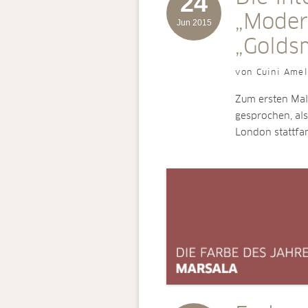
24
„Moder
Jun 2015
„Golds
von Cuini Amel
Zum ersten Mal
gesprochen, al
London stattfa