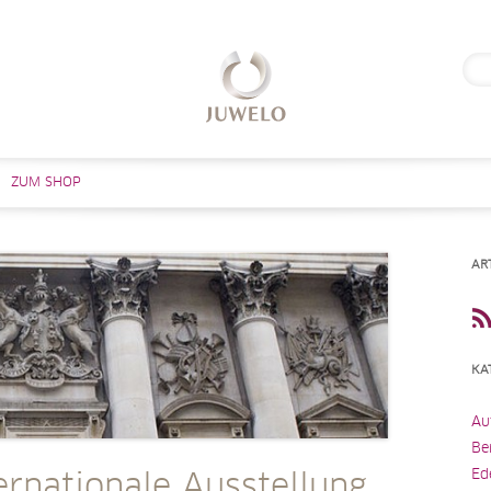
Suc
nach
Zum Inhalt springen
ZUM SHOP
AR
KA
Au
Be
Ed
ernationale Ausstellung