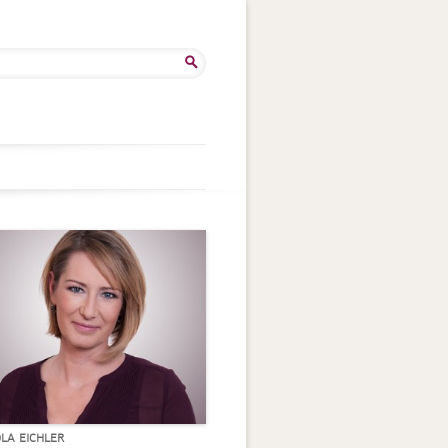
he
:
OLA EICHLER