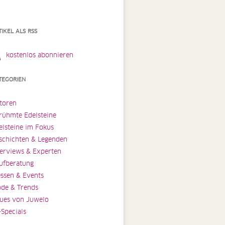
TIKEL ALS RSS
kostenlos abonnieren
TEGORIEN
toren
rühmte Edelsteine
elsteine im Fokus
schichten & Legenden
terviews & Experten
ufberatung
ssen & Events
de & Trends
ues von Juwelo
-Specials