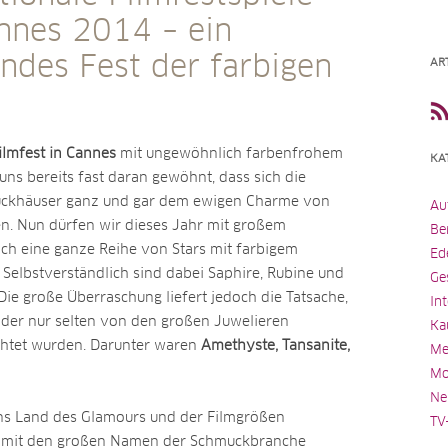
nnes 2014 – ein
rndes Fest der farbigen
AR
ilmfest in Cannes
mit ungewöhnlich farbenfrohem
KA
 uns bereits fast daran gewöhnt, dass sich die
uckhäuser ganz und gar dem ewigen Charme von
Au
n. Nun dürfen wir dieses Jahr mit großem
Be
ch eine ganze Reihe von Stars mit farbigem
Ed
Selbstverständlich sind dabei Saphire, Rubine und
Ge
Die große Überraschung liefert jedoch die Tatsache,
In
der nur selten von den großen Juwelieren
Ka
ichtet wurden. Darunter waren
Amethyste, Tansanite,
Me
Mo
Ne
 ins Land des Glamours und der Filmgrößen
TV
ht mit den großen Namen der Schmuckbranche