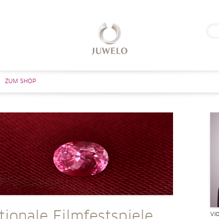
Suc
nach
Zum Inhalt springen
ZUM SHOP
tionale Filmfestspiele
VI