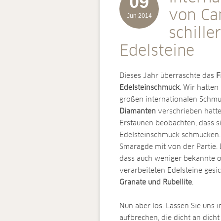
09
von Ca
Jun 2014
schille
Edelsteine
Dieses Jahr überraschte das
F
Edelsteinschmuck
. Wir hatten
großen internationalen Schm
Diamanten
verschrieben hatte
Erstaunen beobachten, dass si
Edelsteinschmuck schmücken. 
Smaragde mit von der Partie. 
dass auch weniger bekannte o
verarbeiteten Edelsteine ges
Granate und Rubellite
.
Nun aber los. Lassen Sie uns
aufbrechen, die dicht an dic