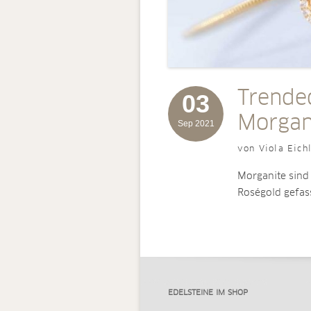
Trended
03
Morgan
Sep 2021
von Viola Eich
Morganite sind 
Roségold gefas
EDELSTEINE IM SHOP