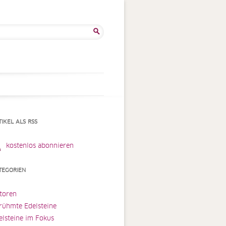
he
:
TIKEL ALS RSS
kostenlos abonnieren
TEGORIEN
toren
rühmte Edelsteine
elsteine im Fokus