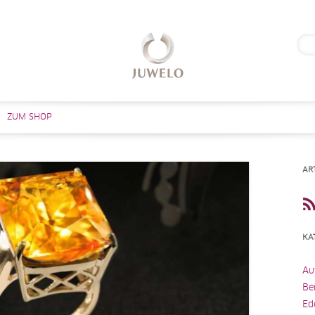
Suc
nach
Zum Inhalt springen
ZUM SHOP
AR
KA
Au
Be
Ed