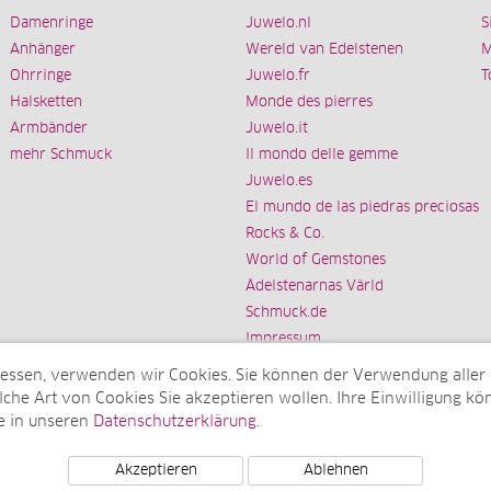
Damenringe
Juwelo.nl
S
Anhänger
Wereld van Edelstenen
M
Ohrringe
Juwelo.fr
T
Halsketten
Monde des pierres
Armbänder
Juwelo.it
mehr Schmuck
Il mondo delle gemme
Juwelo.es
El mundo de las piedras preciosas
Rocks & Co.
World of Gemstones
Ädelstenarnas Värld
Schmuck.de
Impressum
messen, verwenden wir Cookies. Sie können der Verwendung aller
che Art von Cookies Sie akzeptieren wollen. Ihre Einwilligung kön
e in unseren
Datenschutzerklärung
.
Tochterunternehmen der elumeo SE)
Akzeptieren
Ablehnen