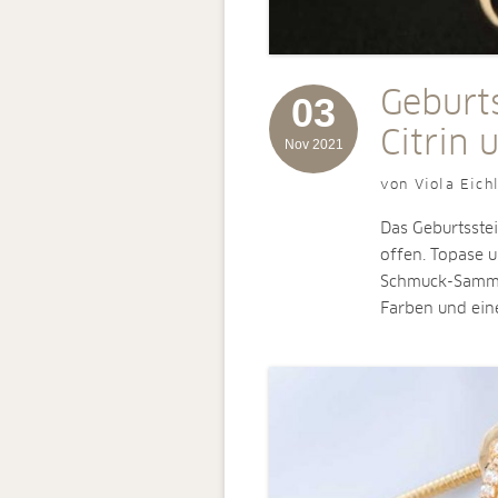
Geburt
03
Citrin 
Nov 2021
von Viola Eich
Das Geburtsste
offen. Topase u
Schmuck-Sammlu
Farben und eine