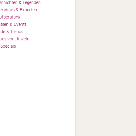
schichten & Legenden
terviews & Experten
ufberatung
ssen & Events
de & Trends
ues von Juwelo
-Specials