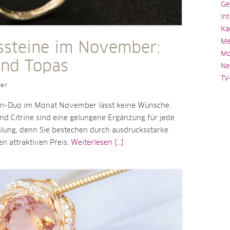
Ge
In
Ka
Me
ssteine im November:
Mo
und Topas
Ne
TV
ler
in-Duo im Monat November lässt keine Wünsche
nd Citrine sind eine gelungene Ergänzung für jede
ng, denn Sie bestechen durch ausdrucksstarke
n attraktiven Preis.
Weiterlesen [...]