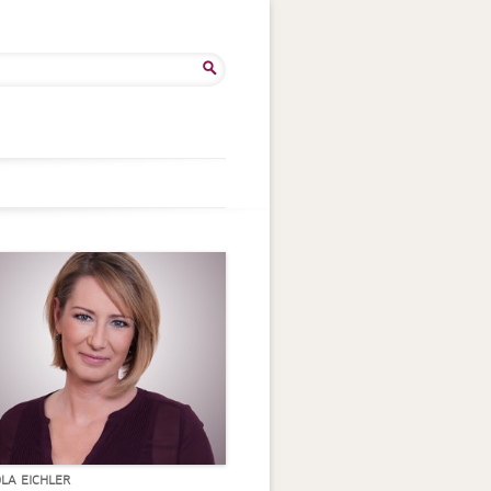
he
:
OLA EICHLER