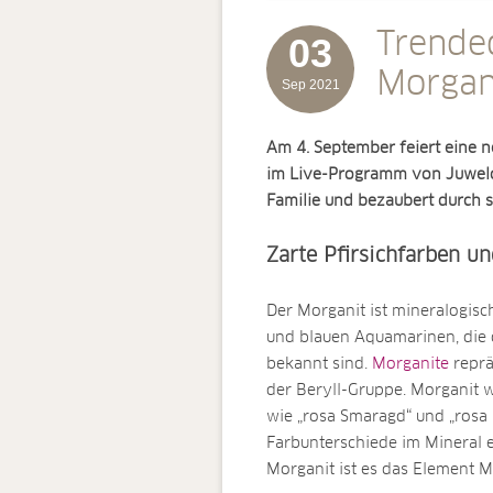
Trended
03
Morgan
Sep 2021
Am 4. September feiert eine 
im Live-Programm von Juwelo.
Familie und bezaubert durch s
Zarte Pfirsichfarben u
Der Morganit ist mineralogis
und blauen Aquamarinen, die 
bekannt sind.
Morganite
reprä
der Beryll-Gruppe. Morganit 
wie „rosa Smaragd“ und „rosa B
Farbunterschiede im Mineral 
Morganit ist es das Element 