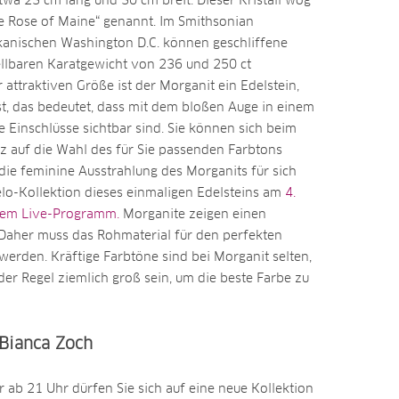
wa 23 cm lang und 30 cm breit. Dieser Kristall wog
e Rose of Maine“ genannt. Im Smithsonian
nischen Washington D.C. können geschliffene
llbaren Karatgewicht von 236 und 250 ct
ttraktiven Größe ist der Morganit ein Edelstein,
st, das bedeutet, dass mit dem bloßen Auge in einem
Einschlüsse sichtbar sind. Sie können sich beim
z auf die Wahl des für Sie passenden Farbtons
die feminine Ausstrahlung des Morganits für sich
lo-Kollektion dieses einmaligen Edelsteins am
4.
erem Live-Programm.
Morganite zeigen einen
Daher muss das Rohmaterial für den perfekten
t werden. Kräftige Farbtöne sind bei Morganit selten,
der Regel ziemlich groß sein, um die beste Farbe zu
 Bianca Zoch
ab 21 Uhr dürfen Sie sich auf eine neue Kollektion