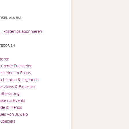
TIKEL ALS RSS
kostenlos abonnieren
TEGORIEN
toren
rühmte Edelsteine
elsteine im Fokus
schichten & Legenden
terviews & Experten
ufberatung
ssen & Events
de & Trends
ues von Juwelo
-Specials