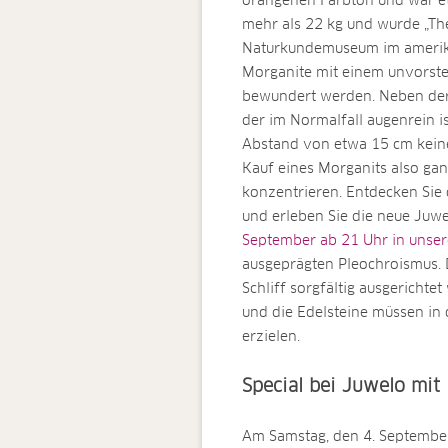
orangenen Farbton und war et
mehr als 22 kg und wurde „Th
Naturkundemuseum im amerika
Morganite mit einem unvorste
bewundert werden. Neben der a
der im Normalfall augenrein i
Abstand von etwa 15 cm keine 
Kauf eines Morganits also gan
konzentrieren. Entdecken Sie 
und erleben Sie die neue Juwe
September ab 21 Uhr in uns
ausgeprägten Pleochroismus. 
Schliff sorgfältig ausgerichte
und die Edelsteine müssen in 
erzielen.
Special bei Juwelo mit
Am Samstag, den 4. September 