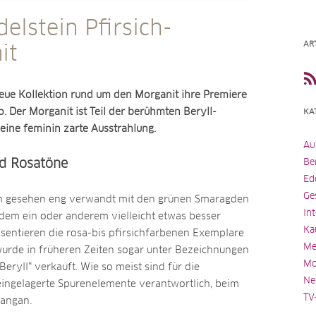
elstein Pfirsich-
AR
it
neue Kollektion rund um den Morganit ihre Premiere
 Der Morganit ist Teil der berühmten Beryll-
KA
eine feminin zarte Ausstrahlung.
Au
Be
nd Rosatöne
Ed
Ge
ch gesehen eng verwandt mit den grünen Smaragden
In
dem ein oder anderem vielleicht etwas besser
Ka
sentieren die rosa-bis pfirsichfarbenen Exemplare
Me
wurde in früheren Zeiten sogar unter Bezeichnungen
Mo
eryll“ verkauft. Wie so meist sind für die
Ne
eingelagerte Spurenelemente verantwortlich, beim
TV
Mangan.