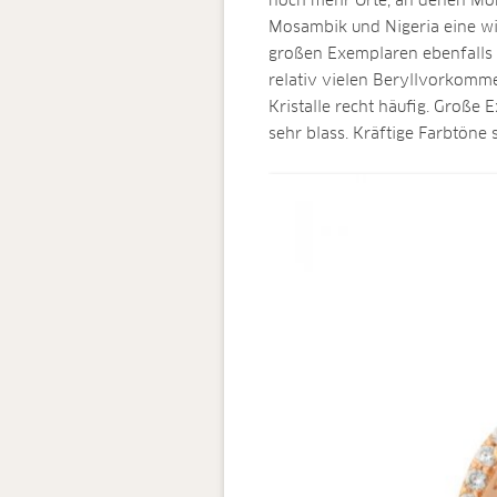
noch mehr Orte, an denen Mor
Mosambik und Nigeria eine wic
großen Exemplaren ebenfalls
relativ vielen Beryllvorkomme
Kristalle recht häufig. Große
sehr blass. Kräftige Farbtöne s