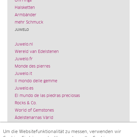
Ohrringe
Halsketten
Armbänder
mehr Schmuck
JUWELO
Juwelo.nl
Wereld van Edelstenen
Juwelo.fr
Monde des pierres
Juwelo.it
Il mondo delle gemme
Juwelo.es
El mundo de las piedras preciosas
Rocks & Co.
World of Gemstones
Ädelstenarnas Värld
Schmuck.de
Um die Websitefunktionalität zu messen, verwenden wir
Impressum