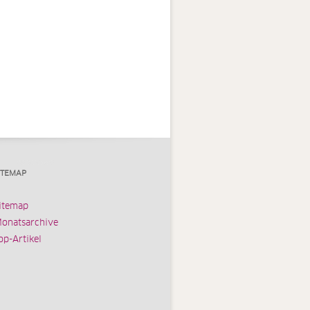
ITEMAP
itemap
onatsarchive
op-Artikel