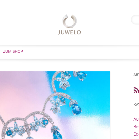
Suc
nach
Zum Inhalt springen
ZUM SHOP
AR
KA
Au
Be
Ed