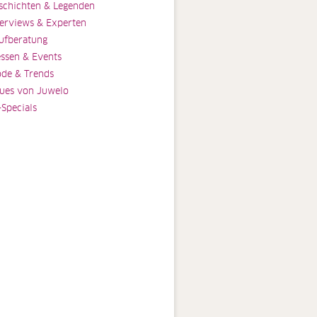
schichten & Legenden
terviews & Experten
ufberatung
ssen & Events
de & Trends
ues von Juwelo
-Specials