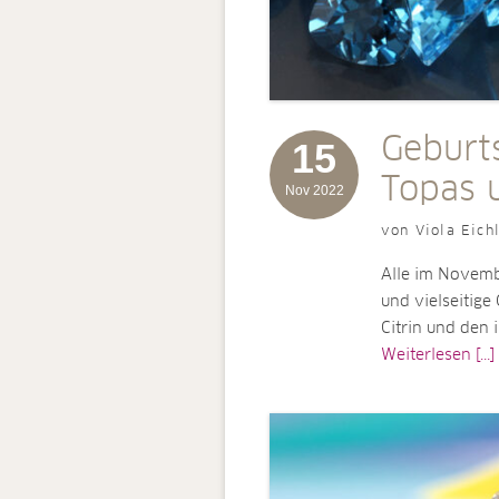
Geburt
15
Topas u
Nov 2022
von Viola Eich
Alle im Novemb
und vielseitig
Citrin und den 
Weiterlesen [...]