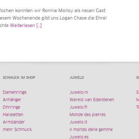
Wochen konnten wir Ronnie Molloy als neuen Gast
iesem Wochenende gibt uns Logan Chase die Ehre!
echte
Weiterlesen [...]
SCHMUCK IM SHOP
JUWELO
S
Damenringe
Juwelo.nl
S
Anhänger
Wereld van Edelstenen
M
Ohrringe
Juwelo.fr
T
Halsketten
Monde des pierres
Armbänder
Juwelo.it
mehr Schmuck
Il mondo delle gemme
Juwelo.es