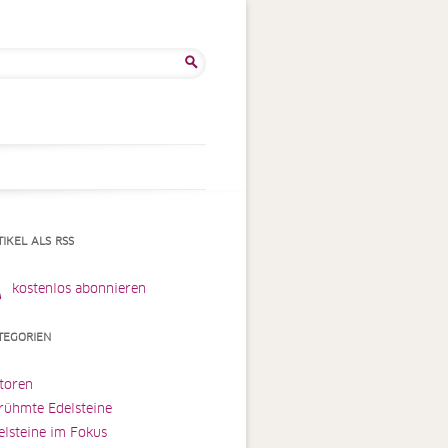
he
:
TIKEL ALS RSS
kostenlos abonnieren
TEGORIEN
toren
rühmte Edelsteine
elsteine im Fokus