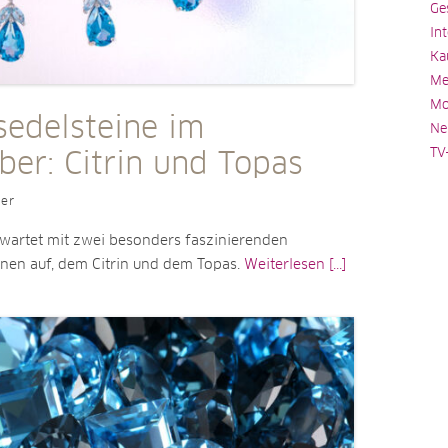
Ge
In
Ka
Me
Mo
sedelsteine im
Ne
TV
er: Citrin und Topas
ler
artet mit zwei besonders faszinierenden
inen auf, dem Citrin und dem Topas.
Weiterlesen [...]