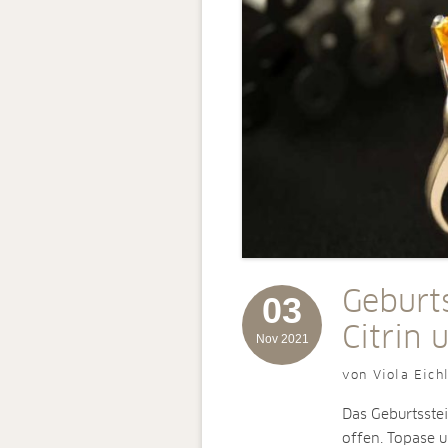
Geburt
03
Citrin 
Nov 2021
von Viola Eich
Das Geburtsste
offen. Topase u