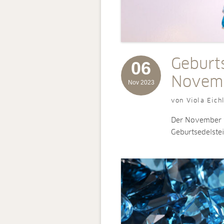
Geburt
06
Novemb
Nov 2023
von Viola Eich
Der November w
Geburtsedelste