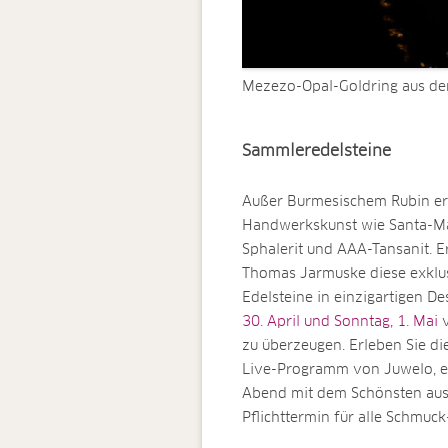
Mezezo-Opal-Goldring aus de
Sammleredelsteine
Außer Burmesischem Rubin erw
Handwerkskunst wie Santa-Mar
Sphalerit und AAA-Tansanit. E
Thomas Jarmuske diese exklu
Edelsteine in einzigartigen Des
30. April und Sonntag, 1. Mai
zu überzeugen. Erleben Sie d
Live-Programm von Juwelo, es
Abend mit dem Schönsten aus 
Pflichttermin für alle Schmuck