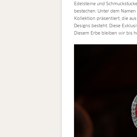
Edelsteine und Schmuckstück
bestechen. Unter dem Namen 
Kollektion präsentiert, die a
Designs besteht. Diese Exklus
Diesem Erbe bleiben wir bis h