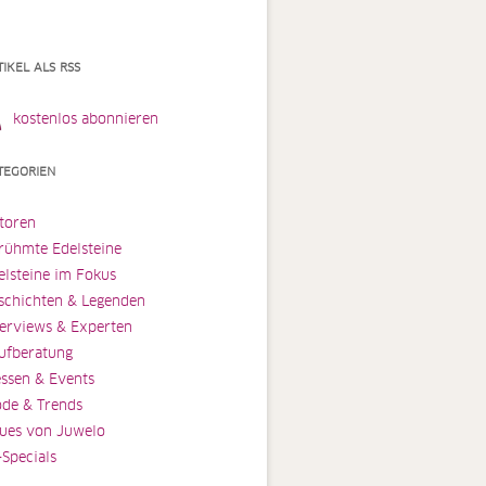
TIKEL ALS RSS
kostenlos abonnieren
TEGORIEN
toren
rühmte Edelsteine
elsteine im Fokus
schichten & Legenden
terviews & Experten
ufberatung
ssen & Events
de & Trends
ues von Juwelo
-Specials