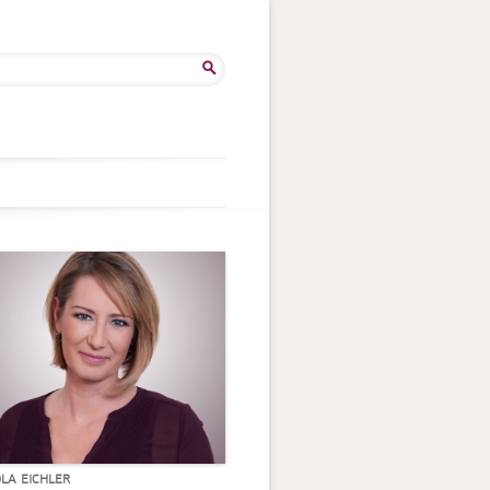
he
:
OLA EICHLER