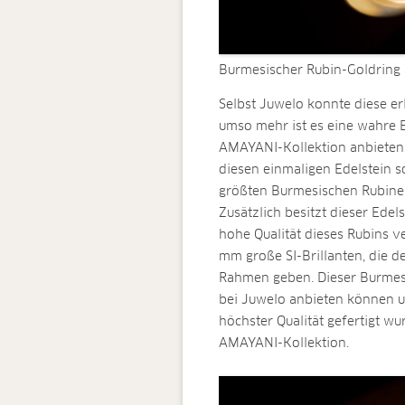
Burmesischer Rubin-Goldring
Selbst Juwelo konnte diese er
umso mehr ist es eine wahre B
AMAYANI-Kollektion anbieten 
diesen einmaligen Edelstein so
größten Burmesischen Rubine, 
Zusätzlich besitzt dieser Edel
hohe Qualität dieses Rubins ve
mm große SI-Brillanten, die d
Rahmen geben. Dieser Burmesis
bei Juwelo anbieten können un
höchster Qualität gefertigt wur
AMAYANI-Kollektion.