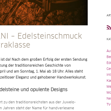
AR
I – Edelsteinschmuck
KA
traklasse
Au
Be
ist da! Nach dem großen Erfolg der ersten Sendung
Ed
tzung der traditionsreichen Geschichte von
Ge
il und am Sonntag, 1. Mai ab 18 Uhr. Alles steht
In
 zeitloser Eleganz und gehobener Handwerkskunst.
Ka
Me
delsteine und opulente Designs
Mo
Ne
t zu den traditionsreichsten aus der Juwelo-
TV
hn Jahren steht der Name für handverlesene