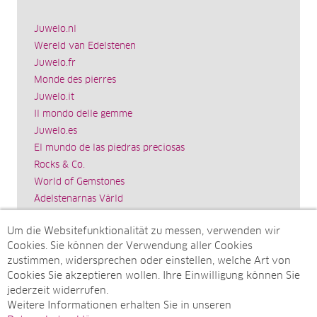
Juwelo.nl
Wereld van Edelstenen
Juwelo.fr
Monde des pierres
Juwelo.it
Il mondo delle gemme
Juwelo.es
El mundo de las piedras preciosas
Rocks & Co.
World of Gemstones
Ädelstenarnas Värld
Schmuck.de
Um die Websitefunktionalität zu messen, verwenden wir
Impressum
Cookies. Sie können der Verwendung aller Cookies
SITEMAP
zustimmen, widersprechen oder einstellen, welche Art von
Cookies Sie akzeptieren wollen. Ihre Einwilligung können Sie
Sitemap
jederzeit widerrufen.
Monatsarchive
Weitere Informationen erhalten Sie in unseren