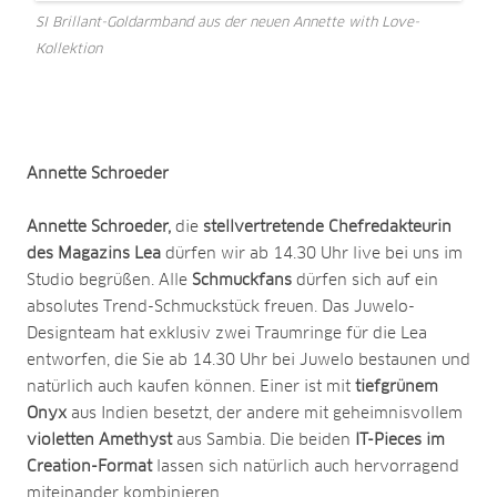
SI Brillant-Goldarmband aus der neuen Annette with Love-
Kollektion
Annette Schroeder
Annette Schroeder,
die
stellvertretende Chefredakteurin
des Magazins Lea
dürfen wir ab 14.30 Uhr live bei uns im
Studio begrüßen. Alle
Schmuckfans
dürfen sich auf ein
absolutes Trend-Schmuckstück freuen. Das Juwelo-
Designteam hat exklusiv zwei Traumringe für die Lea
entworfen, die Sie ab 14.30 Uhr bei Juwelo bestaunen und
natürlich auch kaufen können. Einer ist mit
tiefgrünem
Onyx
aus Indien besetzt, der andere mit geheimnisvollem
violetten Amethyst
aus Sambia. Die beiden
IT-Pieces im
Creation-Format
lassen sich natürlich auch hervorragend
miteinander kombinieren.