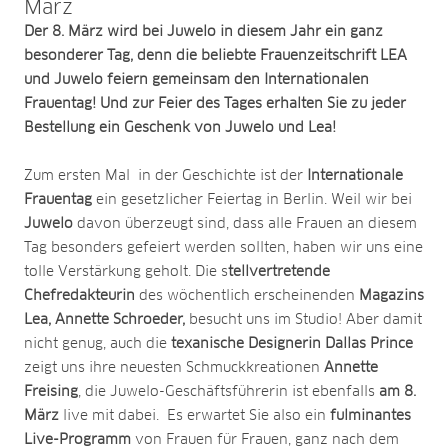
März
Der 8. März wird bei Juwelo in diesem Jahr ein ganz
besonderer Tag, denn die beliebte Frauenzeitschrift LEA
und Juwelo feiern gemeinsam den Internationalen
Frauentag! Und zur Feier des Tages erhalten Sie zu jeder
Bestellung ein Geschenk von Juwelo und Lea!
Zum ersten Mal in der Geschichte ist der
Internationale
Frauentag
ein gesetzlicher Feiertag in Berlin. Weil wir bei
Juwelo
davon überzeugt sind, dass alle Frauen an diesem
Tag besonders gefeiert werden sollten, haben wir uns eine
tolle Verstärkung geholt. Die s
tellvertretende
Chefredakteurin
des wöchentlich erscheinenden
Magazins
Lea, Annette Schroeder,
besucht uns im Studio! Aber damit
nicht genug, auch die
texanische Designerin Dallas Prince
zeigt uns ihre neuesten Schmuckkreationen
Annette
Freising
, die Juwelo-Geschäftsführerin ist ebenfalls
am 8.
März
live mit dabei. Es erwartet Sie also ein
fulminantes
Live-Programm
von Frauen für Frauen, ganz nach dem